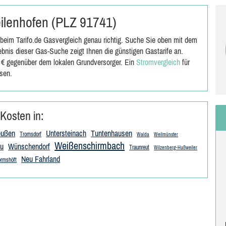
heilenhofen (PLZ 91741)
beim Tarifo.de Gasvergleich genau richtig. Suche Sie oben mit dem
bnis dieser Gas-Suche zeigt Ihnen die günstigen Gastarife an.
0 € gegenüber dem lokalen Grundversorger. Ein
Stromvergleich
für
sen.
Kosten in:
eußen
Untersteinach
Tuntenhausen
Tromsdorf
Walda
Weilmünster
Weißenschirmbach
u
Wünschendorf
Traunreut
Wilzenberg-Hußweiler
Neu Fahrland
rmshöft