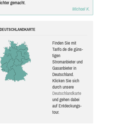
eichter gemacht.
Michael K.
DEUTSCHLANDKARTE
Finden Sie mit
Tarifo.de die güns­
ti­gen
Stromanbieter und
Gasanbieter in
Deutschland.
Klicken Sie sich
durch unsere
Deutsch­land­karte
und gehen dabei
auf Ent­de­ckungs­
tour.