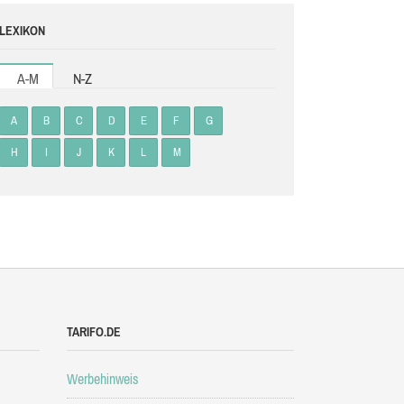
LEXIKON
A-M
N-Z
A
B
C
D
E
F
G
H
I
J
K
L
M
TARIFO.DE
Werbehinweis