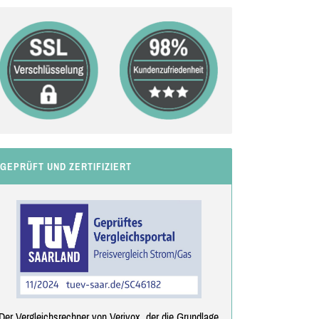
GEPRÜFT UND ZERTIFIZIERT
Der Vergleichsrechner von Verivox, der die Grundlage