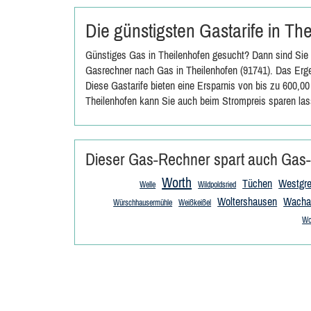
Die günstigsten Gastarife in T
Günstiges Gas in Theilenhofen gesucht? Dann sind Sie 
Gasrechner nach Gas in Theilenhofen (91741). Das Erge
Diese Gastarife bieten eine Ersparnis von bis zu 600,0
Theilenhofen kann Sie auch beim Strompreis sparen las
Dieser Gas-Rechner spart auch Gas-
Worth
Tüchen
Westgr
Welle
Wildpoldsried
Woltershausen
Wacha
Würschhausermühle
Weißkeißel
Wo