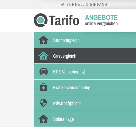
SCHNELL & EINFACH
Stromvergleich
Gasvergleich
KFZ Versicherung
Krankenversicherung
Privathaftpflicht
Solaranlage