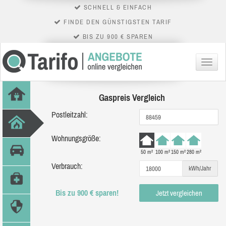
SCHNELL & EINFACH
FINDE DEN GÜNSTIGSTEN TARIF
BIS ZU 900 € SPAREN
Menü
Gaspreis Vergleich
Postleitzahl:
Wohnungsgröße:
50 m²
100 m²
150 m²
280 m²
Verbrauch:
kWh/Jahr
Bis zu 900 € sparen!
Jetzt vergleichen