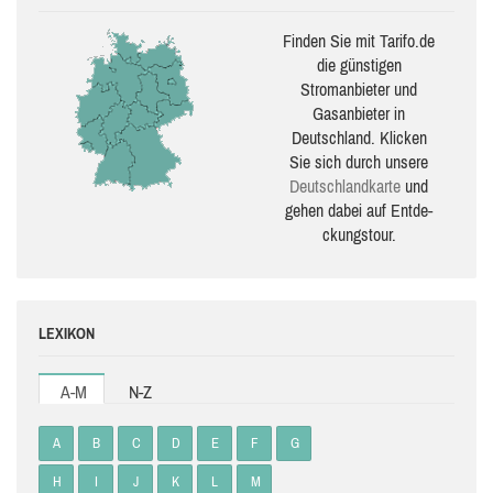
Finden Sie mit Tarifo.de
die güns­ti­gen
Stromanbieter und
Gasanbieter in
Deutschland. Klicken
Sie sich durch unsere
Deutsch­land­karte
und
gehen dabei auf Ent­de­
ckungs­tour.
LEXIKON
A-M
N-Z
A
B
C
D
E
F
G
H
I
J
K
L
M