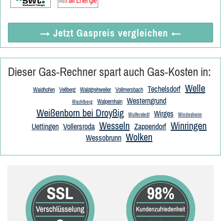
→ Jetzt
Gaspreis vergleichen
←
Dieser Gas-Rechner spart auch Gas-Kosten in:
Welle
Techelsdorf
Waidhofen
Vellberg
Waldgrehweiler
Vollmersbach
Westerngrund
Walpernhain
Wachtberg
Weißenborn bei Droyßig
Wirges
Wulferstedt
Windesheim
Wesseln
Winringen
Uettingen
Vollersroda
Zappendorf
Wolken
Wessobrunn