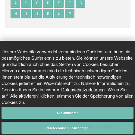
A
B
C
D
E
F
G
H
I
J
K
L
M
Unsere Webseite verwendet verschiedene Cookies, um Ihnen ein
bestmögliches Surferlebnis zu bieten. Sie können unsere Webseite
grundsätzlich auch ohne das Setzen von Cookies besuchen.
GEPRÜFT UND ZERTIFIZIERT
Hiervon ausgenommen sind die technisch notwendigen Cookies.
Ihnen steht bis auf die Aktivierung der technisch notwendigen
Cookies jederzeit ein Widerrufsrecht zu. Nähere Informationen zu
AKTUELLE NACHRICHTEN
Cookies finden Sie in unserer
Datenschutzerklärung
. Wenn Sie
auf "Alle aktivieren" klicken, stimmen Sie der Speicherung von allen
TARIFO.DE
Cookies zu.
Alle aktivieren
© 2026
Tarifo.de
Alle Inhalte unterliegen unserem Copyright.
Nur technisch notwendige