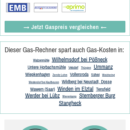
→ Jetzt
Gaspreis vergleichen
←
Dieser Gas-Rechner spart auch Gas-Kosten in:
Wilhelmsdorf bei Pößneck
Walzenmühle
Ummanz
Untere Horbachsmühle
Velsdorf
Thüngen
Wiepkenhagen
Vollersroda
Sülfeld
Zernitz-Lohm
Weichering
Wildberg bei Neustadt, Dosse
Westendorf bei Kaufbeuren
Winden im Elztal
Wawern (Saar)
Tensfeld
Werder bei Lübz
Sternberger Burg
Wierenkamp
Stangheck