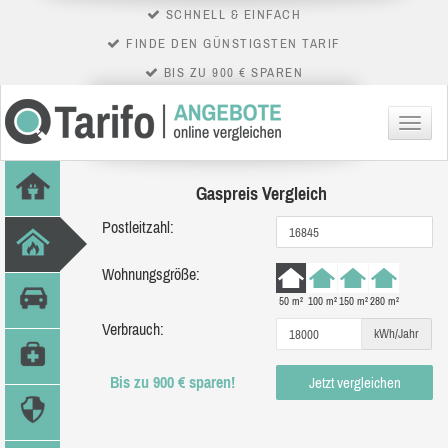
SCHNELL & EINFACH
FINDE DEN GÜNSTIGSTEN TARIF
BIS ZU 900 € SPAREN
Menü
Gaspreis Vergleich
Postleitzahl:
Wohnungsgröße:
50 m²
100 m²
150 m²
280 m²
Verbrauch:
kWh/Jahr
Bis zu 900 € sparen!
Jetzt vergleichen