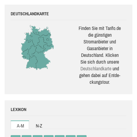
DEUTSCHLANDKARTE
Finden Sie mit Tarifo.de
die güns­ti­gen
Stromanbieter und
Gasanbieter in
Deutschland. Klicken
Sie sich durch unsere
Deutsch­land­karte
und
gehen dabei auf Ent­de­
ckungs­tour.
LEXIKON
A-M
N-Z