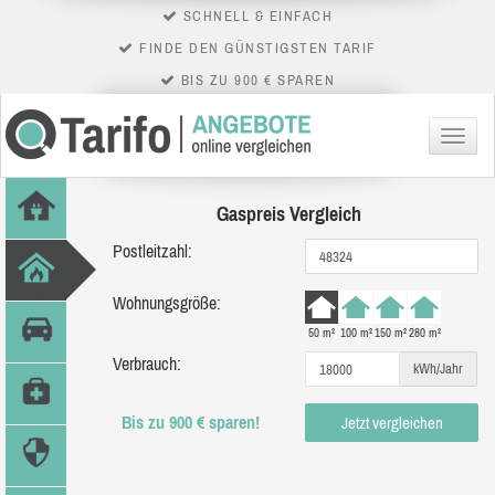
SCHNELL & EINFACH
FINDE DEN GÜNSTIGSTEN TARIF
BIS ZU 900 € SPAREN
Menü
Gaspreis Vergleich
Postleitzahl:
Wohnungsgröße:
50 m²
100 m²
150 m²
280 m²
Verbrauch:
kWh/Jahr
Bis zu 900 € sparen!
Jetzt vergleichen