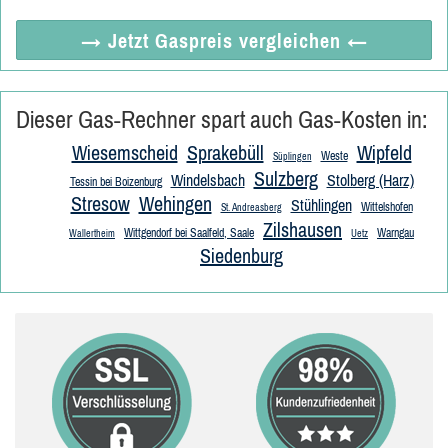
→ Jetzt
Gaspreis vergleichen
←
Dieser Gas-Rechner spart auch Gas-Kosten in:
Wiesemscheid
Sprakebüll
Wipfeld
Weste
Süplingen
Sulzberg
Windelsbach
Stolberg (Harz)
Tessin bei Boizenburg
Stresow
Wehingen
Stühlingen
Wittelshofen
St. Andreasberg
Zilshausen
Wittgendorf bei Saalfeld, Saale
Warngau
Wallertheim
Uetz
Siedenburg