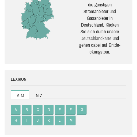
die güns­ti­gen
Stromanbieter und
Gasanbieter in
Deutschland. Klicken
Sie sich durch unsere
Deutsch­land­karte
und
gehen dabei auf Ent­de­
ckungs­tour.
LEXIKON
A-M
N-Z
A
B
C
D
E
F
G
H
I
J
K
L
M