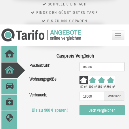
SCHNELL & EINFACH
FINDE DEN GÜNSTIGSTEN TARIF
BIS ZU 900 € SPAREN
Menü
Gaspreis Vergleich
Postleitzahl:
Wohnungsgröße:
50 m²
100 m²
150 m²
280 m²
Verbrauch:
kWh/Jahr
Bis zu 900 € sparen!
Jetzt vergleichen