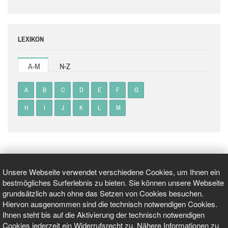
LEXIKON
A-M
N-Z
A
B
C
D
E
F
G
H
I
J
K
L
M
Unsere Webseite verwendet verschiedene Cookies, um Ihnen ein
bestmögliches Surferlebnis zu bieten. Sie können unsere Webseite
grundsätzlich auch ohne das Setzen von Cookies besuchen.
GEPRÜFT UND ZERTIFIZIERT
Hiervon ausgenommen sind die technisch notwendigen Cookies.
Ihnen steht bis auf die Aktivierung der technisch notwendigen
Cookies jederzeit ein Widerrufsrecht zu. Nähere Informationen zu
AKTUELLE NACHRICHTEN