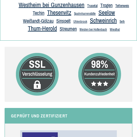
Westheim bei Gunzenhausen
Trogen
Trusetal
Tettenweis
Thesenvitz
Seelow
Techin
Spahnharrenstätte
Schweinrich
Weißandt-Gölzau
Sinspelt
Uhlenbrook
Seth
Thum-Herold
Streumen
Weiden bei Hottenbach
Wiesthal
GEPRÜFT UND ZERTIFIZIERT