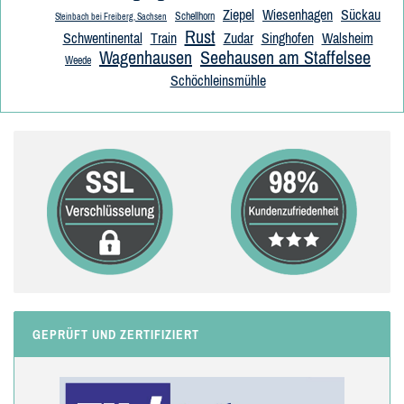
Ziepel
Wiesenhagen
Sückau
Schellhorn
Steinbach bei Freiberg, Sachsen
Rust
Schwentinental
Train
Zudar
Singhofen
Walsheim
Wagenhausen
Seehausen am Staffelsee
Weede
Schöchleinsmühle
GEPRÜFT UND ZERTIFIZIERT