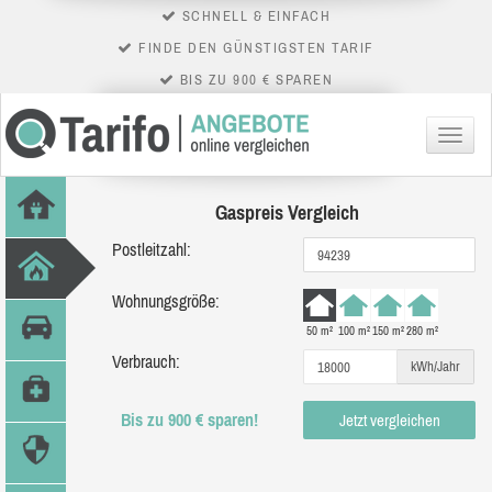
SCHNELL & EINFACH
FINDE DEN GÜNSTIGSTEN TARIF
BIS ZU 900 € SPAREN
Menü
Gaspreis Vergleich
Postleitzahl:
Wohnungsgröße:
50 m²
100 m²
150 m²
280 m²
Verbrauch:
kWh/Jahr
Bis zu 900 € sparen!
Jetzt vergleichen