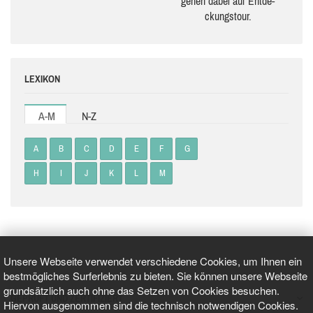
gehen dabei auf Ent­de­
ckungs­tour.
LEXIKON
A-M
N-Z
A
B
C
D
E
F
G
H
I
J
K
L
M
Unsere Webseite verwendet verschiedene Cookies, um Ihnen ein
bestmögliches Surferlebnis zu bieten. Sie können unsere Webseite
grundsätzlich auch ohne das Setzen von Cookies besuchen.
GEPRÜFT UND ZERTIFIZIERT
Hiervon ausgenommen sind die technisch notwendigen Cookies.