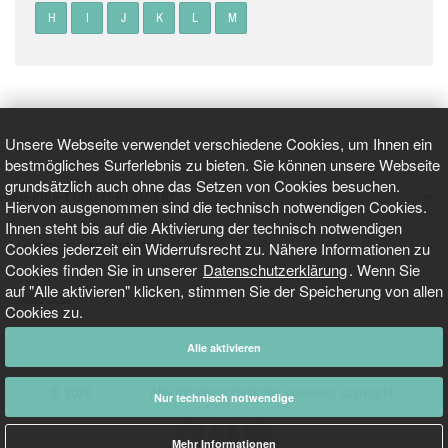
H
I
J
K
L
M
Unsere Webseite verwendet verschiedene Cookies, um Ihnen ein
bestmögliches Surferlebnis zu bieten. Sie können unsere Webseite
grundsätzlich auch ohne das Setzen von Cookies besuchen.
GEPRÜFT UND ZERTIFIZIERT
Hiervon ausgenommen sind die technisch notwendigen Cookies.
Ihnen steht bis auf die Aktivierung der technisch notwendigen
Cookies jederzeit ein Widerrufsrecht zu. Nähere Informationen zu
AKTUELLE NACHRICHTEN
Cookies finden Sie in unserer
Datenschutzerklärung
. Wenn Sie
auf "Alle aktivieren" klicken, stimmen Sie der Speicherung von allen
TARIFO.DE
Cookies zu.
Alle aktivieren
© 2026
Tarifo.de
Alle Inhalte unterliegen unserem Copyright.
Nur technisch notwendige
Mehr Informationen