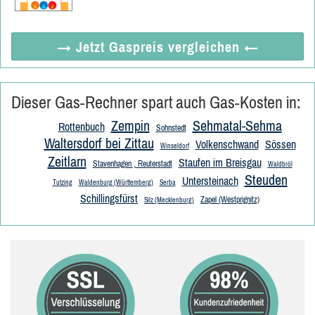
→ Jetzt
Gaspreis vergleichen
←
Dieser Gas-Rechner spart auch Gas-Kosten in:
Zempin
Sehmatal-Sehma
Rottenbuch
Sohnstedt
Waltersdorf bei Zittau
Volkenschwand
Sössen
Winseldorf
Zeitlarn
Staufen im Breisgau
Stavenhagen , Reuterstadt
Waldbröl
Steuden
Untersteinach
Tutzing
Waldenburg (Württemberg)
Serba
Schillingsfürst
Zapel (Westprignitz)
Silz (Mecklenburg)