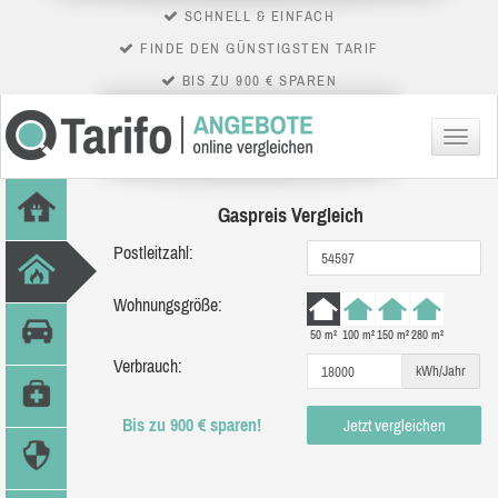
SCHNELL & EINFACH
FINDE DEN GÜNSTIGSTEN TARIF
BIS ZU 900 € SPAREN
Menü
Gaspreis Vergleich
Postleitzahl:
Wohnungsgröße:
50 m²
100 m²
150 m²
280 m²
Verbrauch:
kWh/Jahr
Bis zu 900 € sparen!
Jetzt vergleichen