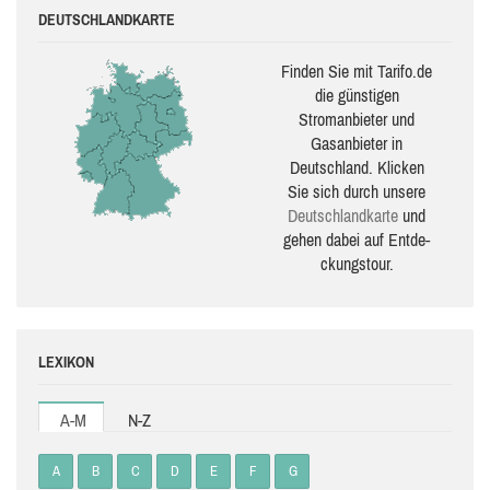
DEUTSCHLANDKARTE
Finden Sie mit Tarifo.de
die güns­ti­gen
Stromanbieter und
Gasanbieter in
Deutschland. Klicken
Sie sich durch unsere
Deutsch­land­karte
und
gehen dabei auf Ent­de­
ckungs­tour.
LEXIKON
A-M
N-Z
A
B
C
D
E
F
G