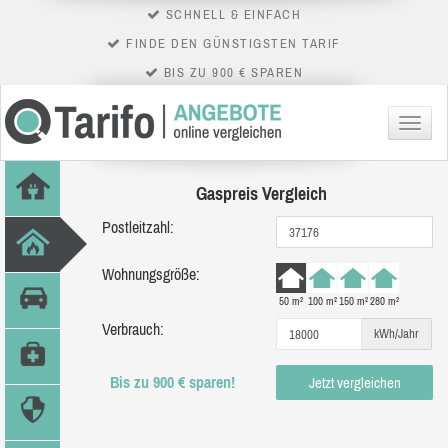
SCHNELL & EINFACH
FINDE DEN GÜNSTIGSTEN TARIF
BIS ZU 900 € SPAREN
Menü
Gaspreis Vergleich
Postleitzahl:
Wohnungsgröße:
50 m²
100 m²
150 m²
280 m²
Verbrauch:
kWh/Jahr
Bis zu 900 € sparen!
Jetzt vergleichen