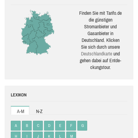
Finden Sie mit Tarifo.de
die güns­ti­gen
Stromanbieter und
Gasanbieter in
Deutschland. Klicken
Sie sich durch unsere
Deutsch­land­karte
und
gehen dabei auf Ent­de­
ckungs­tour.
LEXIKON
A-M
N-Z
A
B
C
D
E
F
G
H
I
J
K
L
M