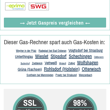
→ Jetzt
Gaspreis vergleichen
←
Dieser Gas-Rechner spart auch Gas-Kosten in:
Voigtsdorf bei Strasburg
Weyher in der Pfalz
Radegast bei Bad Doberan
Wieslet
Stipsdorf
Schechingen
Unterthingau
Ostbevern
Wolfshagen
Vettweiß
Zeddenick
Zolling
Sudenhof
Wistedt
Rohlsdorf (Holstein)
Otterwisch
Grüna (Sachsen)
Sontheim bei Memmingen
Preetz bei Stralsund
Wenzenbach