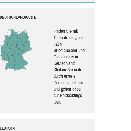
DEUTSCHLANDKARTE
Finden Sie mit
Tarifo.de die güns­
ti­gen
Stromanbieter und
Gasanbieter in
Deutschland.
Klicken Sie sich
durch unsere
Deutsch­land­karte
und gehen dabei
auf Ent­de­ckungs­
tour.
LEXIKON