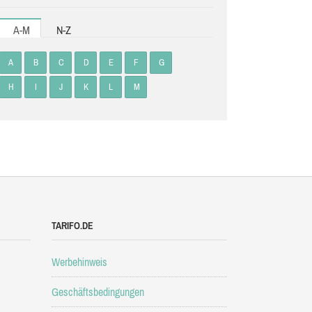
A-M
N-Z
A
B
C
D
E
F
G
H
I
J
K
L
M
TARIFO.DE
Werbehinweis
Geschäftsbedingungen