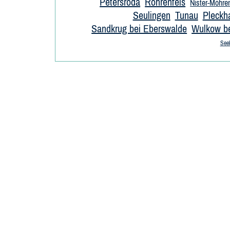
Petersroda
Rohrenfels
Nister-Möhre
Seulingen
Tunau
Pleckh
Sandkrug bei Eberswalde
Wulkow be
Seek