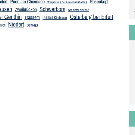
ndorf
Prien am Chiemsee
Rosenkopf
Wimpersing bei Frauenneuharting
ausen
Schwerborn
Zweibrücken
Sehmatal-Neudorf
i Genthin
Osterberg bei Erfurt
Trassem
Uhlstädt-Kirchhasel
Niedert
irch
Schnega