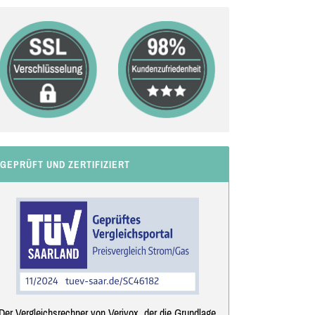
GEPRÜFT UND ZERTIFIZIERT
Der Vergleichsrechner von Verivox, der die Grundlage