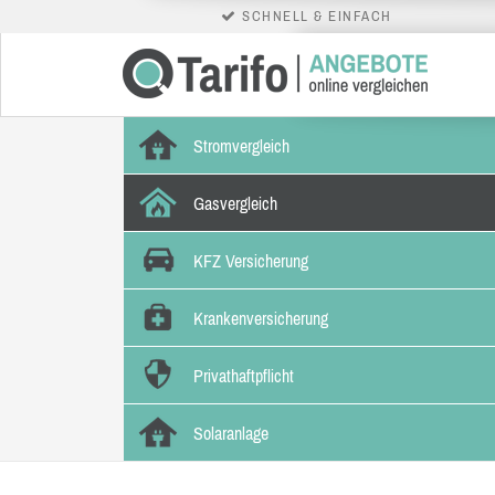
SCHNELL & EINFACH
Stromvergleich
Gasvergleich
KFZ Versicherung
Krankenversicherung
Privathaftpflicht
Solaranlage