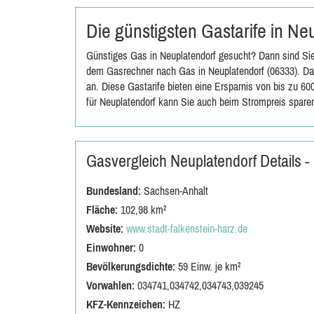
Die günstigsten Gastarife in N
Günstiges Gas in Neuplatendorf gesucht? Dann sind Sie
dem Gasrechner nach Gas in Neuplatendorf (06333). Das
an. Diese Gastarife bieten eine Ersparnis von bis zu 6
für Neuplatendorf kann Sie auch beim Strompreis spare
Gasvergleich Neuplatendorf Details 
Bundesland:
Sachsen-Anhalt
Fläche:
102,98 km²
Website:
www.stadt-falkenstein-harz.de
Einwohner:
0
Bevölkerungsdichte:
59 Einw. je km²
Vorwahlen:
034741,034742,034743,039245
KFZ-Kennzeichen:
HZ