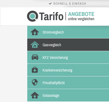
SCHNELL & EINFACH
Stromvergleich
Gasvergleich
KFZ Versicherung
Krankenversicherung
Privathaftpflicht
Solaranlage