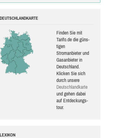
DEUTSCHLANDKARTE
Finden Sie mit
Tarifo.de die güns­
ti­gen
Stromanbieter und
Gasanbieter in
Deutschland.
Klicken Sie sich
durch unsere
Deutsch­land­karte
und gehen dabei
auf Ent­de­ckungs­
tour.
LEXIKON