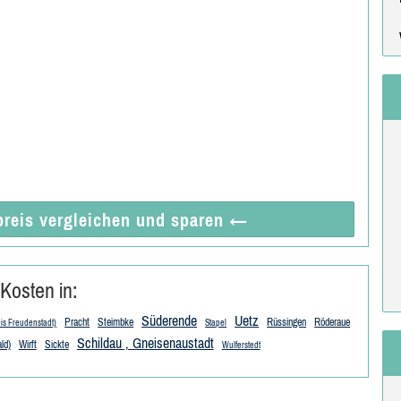
reis vergleichen
und sparen
←
Kosten in:
Süderende
Uetz
Pracht
Steimbke
Rüssingen
Röderaue
eis Freudenstadt)
Stapel
Schildau , Gneisenaustadt
ld)
Wirft
Sickte
Wulferstedt