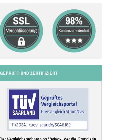
GEPRÜFT UND ZERTIFIZIERT
Der Vergleichsrechner von Verivox, der die Grundlage