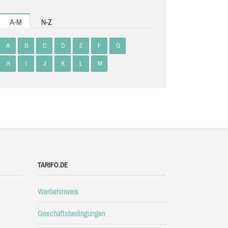
A-M
N-Z
A
B
C
D
E
F
G
H
I
J
K
L
M
TARIFO.DE
Werbehinweis
Geschäftsbedingungen