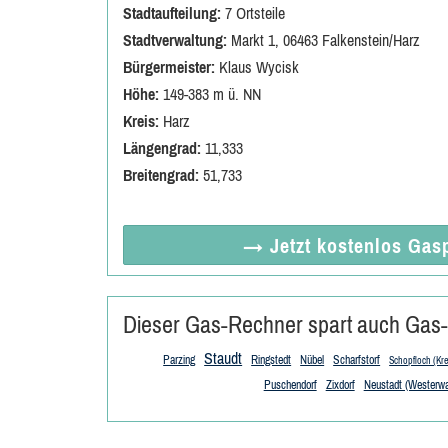
Stadtaufteilung:
7 Ortsteile
Stadtverwaltung:
Markt 1, 06463 Falkenstein/Harz
Bürgermeister:
Klaus Wycisk
Höhe:
149-383 m ü. NN
Kreis:
Harz
Längengrad:
11,333
Breitengrad:
51,733
→ Jetzt
kostenlos
Gasp
Dieser Gas-Rechner spart auch Gas-
Staudt
Parzing
Ringstedt
Nübel
Scharfstorf
Schopfloch (Kr
Puschendorf
Zixdorf
Neustadt (Westerwa