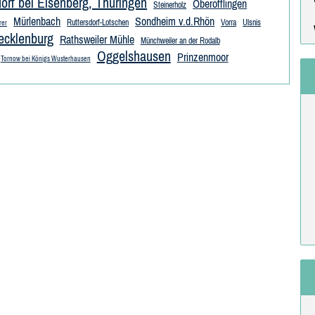
orf bei Eisenberg, Thüringen
Oberöfflingen
Steinerholz
Mürlenbach
Sondheim v.d.Rhön
Ruttersdorf-Lotschen
Vorra
Ulsnis
rer
ecklenburg
Rathsweiler Mühle
Münchweiler an der Rodalb
Oggelshausen
Prinzenmoor
Tornow bei Königs Wusterhausen