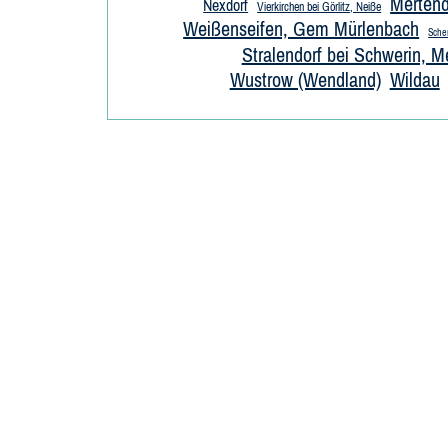
Mertend
Nexdorf
Vierkirchen bei Görlitz, Neiße
Weißenseifen, Gem Mürlenbach
Sche
Stralendorf bei Schwerin, M
Wustrow (Wendland)
Wildau