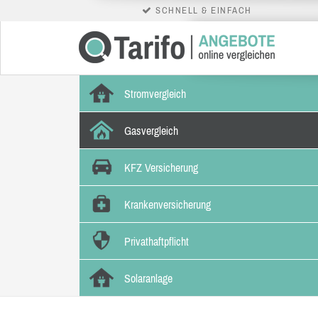
SCHNELL & EINFACH
Stromvergleich
Gasvergleich
KFZ Versicherung
Krankenversicherung
Privathaftpflicht
Solaranlage