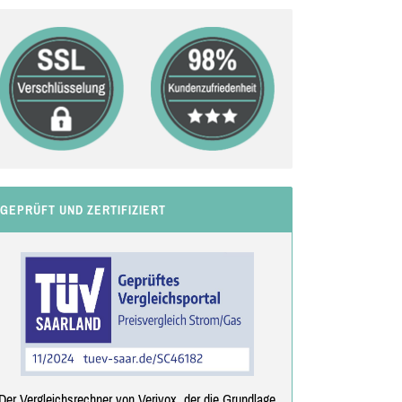
GEPRÜFT UND ZERTIFIZIERT
Der Vergleichsrechner von Verivox, der die Grundlage