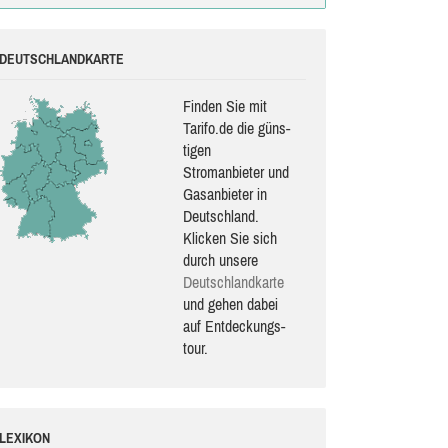
DEUTSCHLANDKARTE
Finden Sie mit
Tarifo.de die güns­
ti­gen
Stromanbieter und
Gasanbieter in
Deutschland.
Klicken Sie sich
durch unsere
Deutsch­land­karte
und gehen dabei
auf Ent­de­ckungs­
tour.
LEXIKON