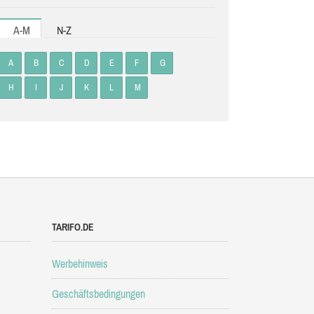
A-M
N-Z
A
B
C
D
E
F
G
H
I
J
K
L
M
TARIFO.DE
Werbehinweis
Geschäftsbedingungen