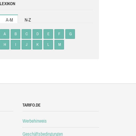
LEXIKON
A-M
N-Z
A
B
C
D
E
F
G
H
I
J
K
L
M
TARIFO.DE
Werbehinweis
Geschäftsbedingungen