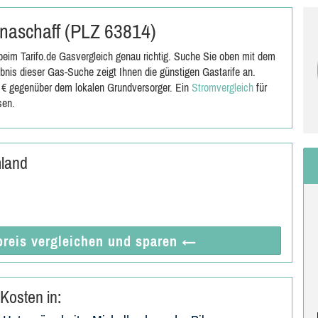
inaschaff (PLZ 63814)
eim Tarifo.de Gasvergleich genau richtig. Suche Sie oben mit dem
nis dieser Gas-Suche zeigt Ihnen die günstigen Gastarife an.
0 € gegenüber dem lokalen Grundversorger. Ein
Stromvergleich
für
sen.
mland
reis vergleichen
und sparen
←
Kosten in: