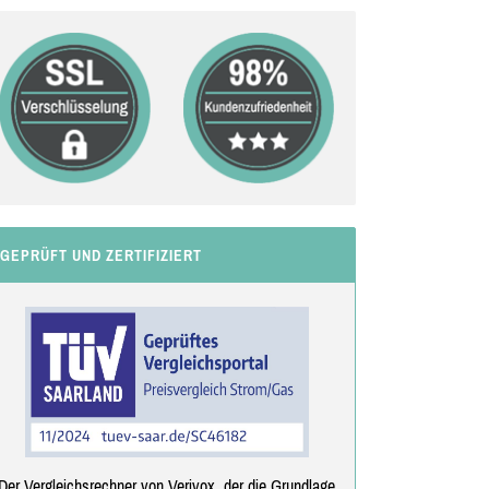
GEPRÜFT UND ZERTIFIZIERT
Der Vergleichsrechner von Verivox, der die Grundlage