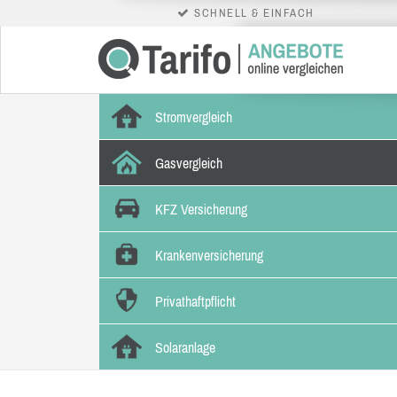
SCHNELL & EINFACH
Stromvergleich
Gasvergleich
KFZ Versicherung
Krankenversicherung
Privathaftpflicht
Solaranlage