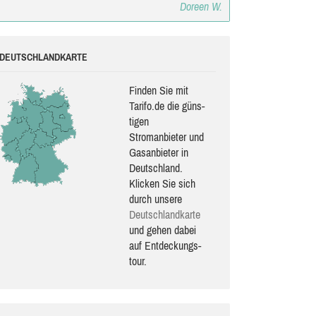
Doreen W.
DEUTSCHLANDKARTE
Finden Sie mit
Tarifo.de die güns­
ti­gen
Stromanbieter und
Gasanbieter in
Deutschland.
Klicken Sie sich
durch unsere
Deutsch­land­karte
und gehen dabei
auf Ent­de­ckungs­
tour.