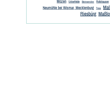
Mözen
Uckerfelde
Rollshausen
Steinwenden
Mal
Neumühle bei Wismar, Mecklenburg
Tissa
Riesbürg
Maßl