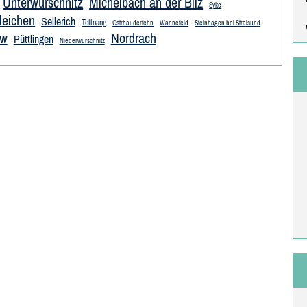
Unterwürschnitz
Michelbach an der Bilz
Syke
leichen
Sellerich
Tettnang
Ostrhauderfehn
Wannefeld
Steinhagen bei Stralsund
ow
Nordrach
Püttlingen
Niederwürschnitz