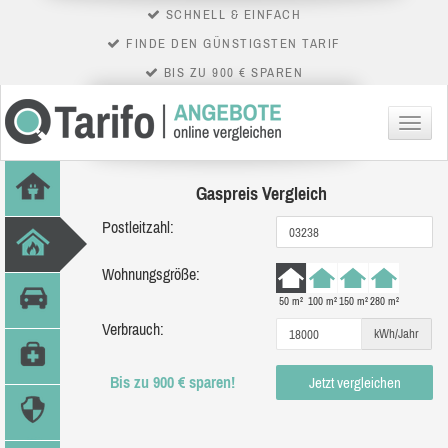
SCHNELL & EINFACH
FINDE DEN GÜNSTIGSTEN TARIF
BIS ZU 900 € SPAREN
Menü
Gaspreis Vergleich
Postleitzahl:
Wohnungsgröße:
50 m²
100 m²
150 m²
280 m²
Verbrauch:
kWh/Jahr
Bis zu 900 € sparen!
Jetzt vergleichen