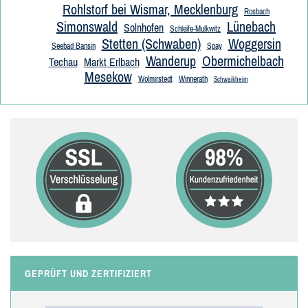
Rohlstorf bei Wismar, Mecklenburg
Rosbach
Simonswald
Lünebach
Solnhofen
Schleife-Mulkwitz
Stetten (Schwaben)
Woggersin
Seebad Bansin
Spay
Wanderup
Obermichelbach
Techau
Markt Erlbach
Mesekow
Wolmirstedt
Winnerath
Schwaikheim
GEPRÜFT UND ZERTIFIZIERT