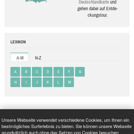
Deutsch­land­karte
und
gehen dabei auf Ent­de­
ckungs­tour.
LEXIKON
A-M
N-Z
A
B
C
D
E
F
G
H
I
J
K
L
M
Unsere Webseite verwendet verschiedene Cookies, um Ihnen ein
bestmögliches Surferlebnis zu bieten. Sie können unsere Webseite
grundsätzlich auch ohne das Setzen von Cookies besuchen.