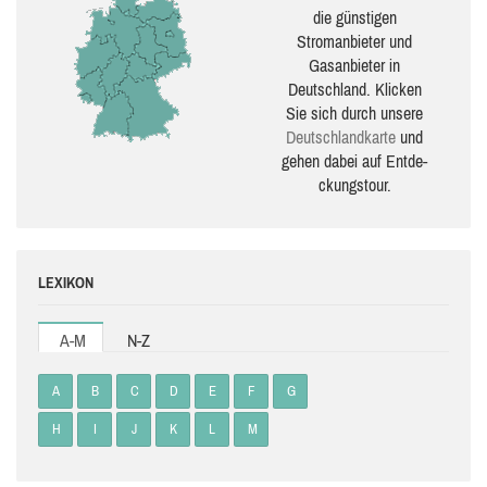
die güns­ti­gen
Stromanbieter und
Gasanbieter in
Deutschland. Klicken
Sie sich durch unsere
Deutsch­land­karte
und
gehen dabei auf Ent­de­
ckungs­tour.
LEXIKON
A-M
N-Z
A
B
C
D
E
F
G
H
I
J
K
L
M