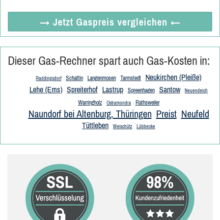
→ Jetzt
Gaspreis vergleichen
←
Dieser Gas-Rechner spart auch Gas-Kosten in:
Neukirchen (Pleiße)
Schattin
Langenmosen
Tarmstedt
Raddingsdorf
Lehe (Ems)
Spreiterhof
Lastrup
Santow
Spreenhagen
Neuendeich
Warringholz
Rathsweiler
Ostramondra
Naundorf bei Altenburg, Thüringen
Preist
Neufeld
Tüttleben
Weischütz
Lübbecke