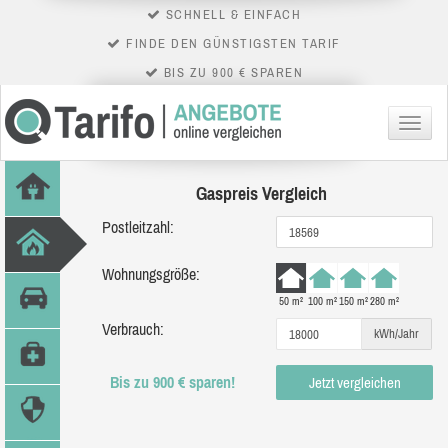
SCHNELL & EINFACH
FINDE DEN GÜNSTIGSTEN TARIF
BIS ZU 900 € SPAREN
Menü
Gaspreis Vergleich
Postleitzahl:
Wohnungsgröße:
50 m²
100 m²
150 m²
280 m²
Verbrauch:
kWh/Jahr
Bis zu 900 € sparen!
Jetzt vergleichen