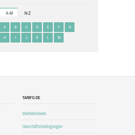
A-M
N-Z
A
B
C
D
E
F
G
H
I
J
K
L
M
TARIFO.DE
Werbehinweis
Geschäftsbedingungen