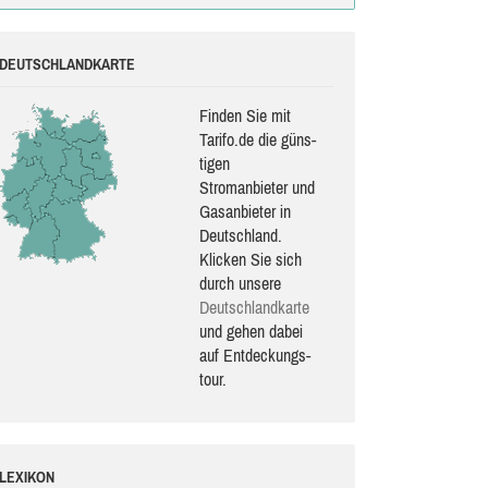
DEUTSCHLANDKARTE
Finden Sie mit
Tarifo.de die güns­
ti­gen
Stromanbieter und
Gasanbieter in
Deutschland.
Klicken Sie sich
durch unsere
Deutsch­land­karte
und gehen dabei
auf Ent­de­ckungs­
tour.
LEXIKON