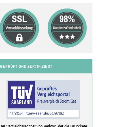
GEPRÜFT UND ZERTIFIZIERT
Der Vergleichsrechner von Verivox, der die Grundlage