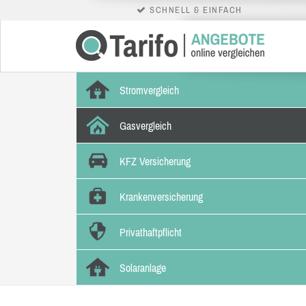
SCHNELL & EINFACH
Stromvergleich
Gasvergleich
KFZ Versicherung
Krankenversicherung
Privathaftpflicht
Solaranlage