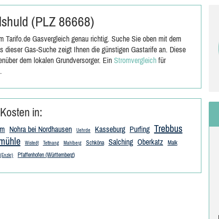
rlshuld (PLZ 86668)
m Tarifo.de Gasvergleich genau richtig. Suche Sie oben mit dem
s dieser Gas-Suche zeigt Ihnen die günstigen Gastarife an. Diese
genüber dem lokalen Grundversorger. Ein
Stromvergleich
für
.
Kosten in:
Trebbus
im
Nohra bei Nordhausen
Kasseburg
Purfing
Uehrde
zmühle
Salching
Oberkatz
Schköna
Malk
Wistedt
Tettnang
Mahlberg
Pfaffenhofen (Württemberg)
(Enzkr)