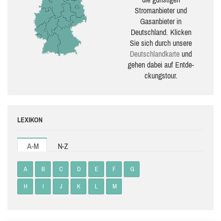
Stromanbieter und
Gasanbieter in
Deutschland. Klicken
Sie sich durch unsere
Deutsch­land­karte
und
gehen dabei auf Ent­de­
ckungs­tour.
LEXIKON
A-M
N-Z
A
B
C
D
E
F
G
H
I
J
K
L
M