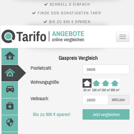
SCHNELL & EINFACH
FINDE DEN GÜNSTIGSTEN TARIF
BIS ZU 900 € SPAREN
Menü
Gaspreis Vergleich
Postleitzahl:
Wohnungsgröße:
50 m²
100 m²
150 m²
280 m²
Verbrauch:
kWh/Jahr
Bis zu 900 € sparen!
Jetzt vergleichen