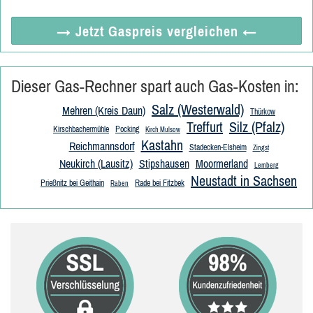
→ Jetzt
Gaspreis vergleichen
←
Dieser Gas-Rechner spart auch Gas-Kosten in:
Salz (Westerwald)
Mehren (Kreis Daun)
Thürkow
Treffurt
Silz (Pfalz)
Kirschbachermühle
Pocking
Kirch Mulsow
Kastahn
Reichmannsdorf
Stadecken-Elsheim
Zingst
Neukirch (Lausitz)
Stipshausen
Moormerland
Lemberg
Neustadt in Sachsen
Prießnitz bei Geithain
Rade bei Fitzbek
Raben