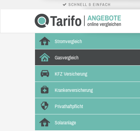
SCHNELL & EINFACH
Stromvergleich
Gasvergleich
KFZ Versicherung
Krankenversicherung
Privathaftpflicht
Solaranlage