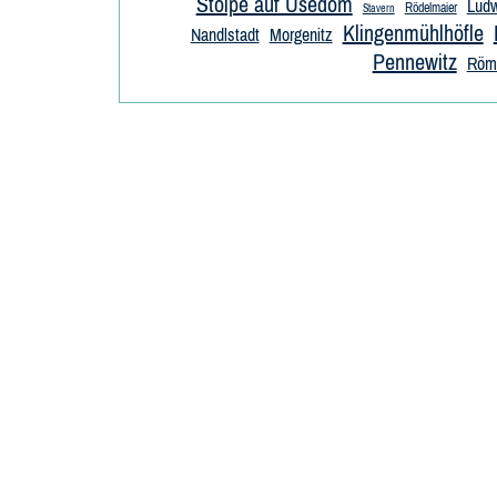
Stolpe auf Usedom
Ludw
Rödelmaier
Stavern
Klingenmühlhöfle
Nandlstadt
Morgenitz
Pennewitz
Röm