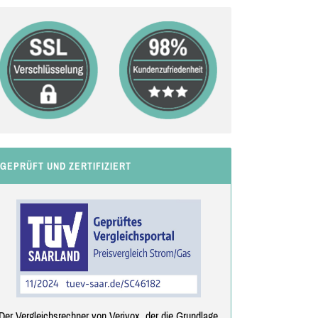
GEPRÜFT UND ZERTIFIZIERT
Der Vergleichsrechner von Verivox, der die Grundlage