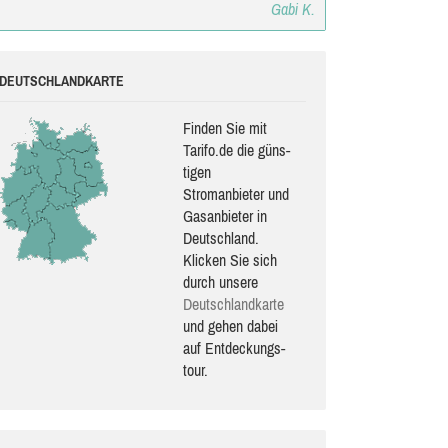
Gabi K.
DEUTSCHLANDKARTE
Finden Sie mit
Tarifo.de die güns­
ti­gen
Stromanbieter und
Gasanbieter in
Deutschland.
Klicken Sie sich
durch unsere
Deutsch­land­karte
und gehen dabei
auf Ent­de­ckungs­
tour.