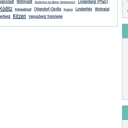
igsstadt
Wittmoldt
Lindenberg (Pfalz)
Neukirchen bei Bogen, Niederbayern
Köditz
Ottendorf-Okrilla
Lindenfels
Wohratal
Kleinwallstadt
Rastede
Kitzen
erberg
Venusberg Spinnerei