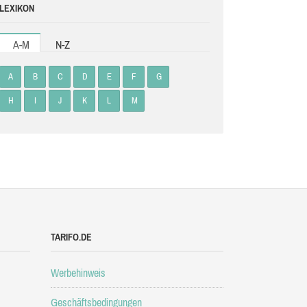
LEXIKON
A-M
N-Z
A
B
C
D
E
F
G
H
I
J
K
L
M
TARIFO.DE
Werbehinweis
Geschäftsbedingungen