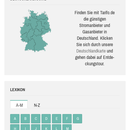
Finden Sie mit Tarifo.de
die güns­ti­gen
Stromanbieter und
Gasanbieter in
Deutschland. Klicken
Sie sich durch unsere
Deutsch­land­karte
und
gehen dabei auf Ent­de­
ckungs­tour.
LEXIKON
A-M
N-Z
A
B
C
D
E
F
G
H
I
J
K
L
M