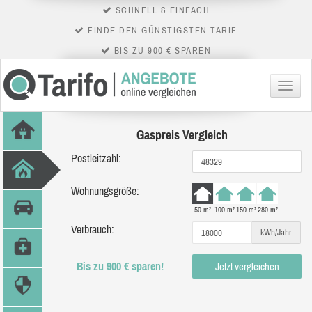
SCHNELL & EINFACH
FINDE DEN GÜNSTIGSTEN TARIF
BIS ZU 900 € SPAREN
Menü
Gaspreis Vergleich
Postleitzahl:
Wohnungsgröße:
50 m²
100 m²
150 m²
280 m²
Verbrauch:
kWh/Jahr
Bis zu 900 € sparen!
Jetzt vergleichen