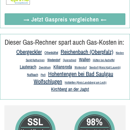
→ Jetzt
Gaspreis vergleichen
←
Dieser Gas-Rechner spart auch Gas-Kosten in:
Obergeckler
Reichenbach (Oberpfalz)
Ottenbüttel
Nieden
Wallen
Wedendorf
Sankt Katharinen
Quierschied
Hütten bei Ascheffel
Lauterach
Kiliansroda
Zweckham
Woitendorf
Seedorf (Kreis Hzgt Lauenb)
Hohentengen bei Bad Saulgau
Nußbach
Pleß
Wolfschlugen
Hofstetten (Kreis Landsberg am Lech)
Kirchberg an der Jagst