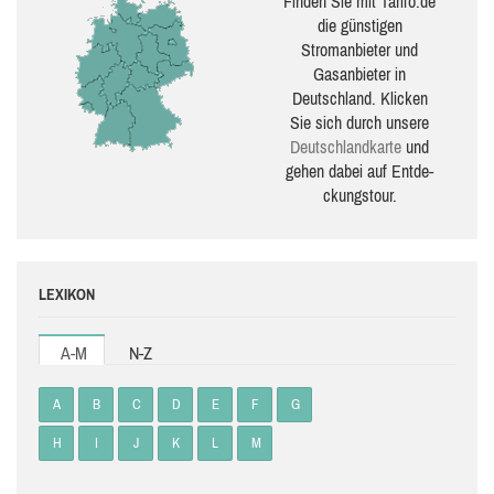
Finden Sie mit Tarifo.de
die güns­ti­gen
Stromanbieter und
Gasanbieter in
Deutschland. Klicken
Sie sich durch unsere
Deutsch­land­karte
und
gehen dabei auf Ent­de­
ckungs­tour.
LEXIKON
A-M
N-Z
A
B
C
D
E
F
G
H
I
J
K
L
M