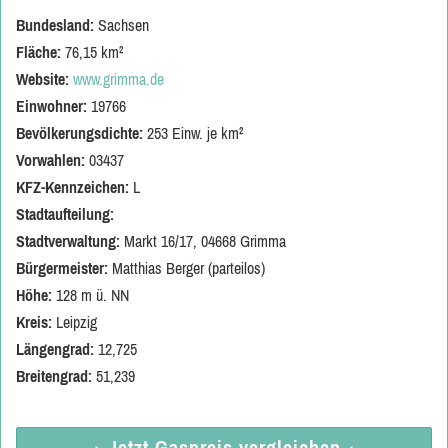
Bundesland:
Sachsen
Fläche:
76,15 km²
Website:
www.grimma.de
Einwohner:
19766
Bevölkerungsdichte:
253 Einw. je km²
Vorwahlen:
03437
KFZ-Kennzeichen:
L
Stadtaufteilung:
Stadtverwaltung:
Markt 16/17, 04668 Grimma
Bürgermeister:
Matthias Berger (parteilos)
Höhe:
128 m ü. NN
Kreis:
Leipzig
Längengrad:
12,725
Breitengrad:
51,239
→ Jetzt
Gaspreis vergleichen
←