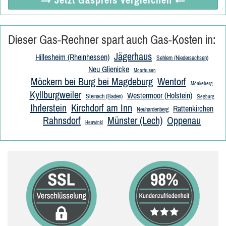
Dieser Gas-Rechner spart auch Gas-Kosten in:
Jägerhaus
Hillesheim (Rheinhessen)
Sehlem (Niedersachsen)
Neu Glienicke
Moorhusen
Möckern bei Burg bei Magdeburg
Wentorf
Mönkeberg
Kyllburgweiler
Westermoor (Holstein)
Steinach (Baden)
Siegburg
Ihrlerstein
Kirchdorf am Inn
Rattenkirchen
Neuhardenberg
Rahnsdorf
Münster (Lech)
Oppenau
Heuwinkl