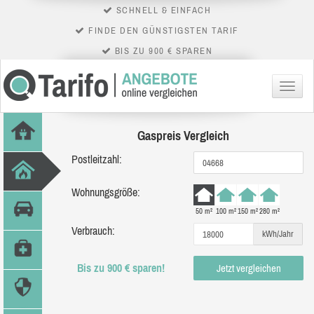
SCHNELL & EINFACH
FINDE DEN GÜNSTIGSTEN TARIF
BIS ZU 900 € SPAREN
Menü
Gaspreis Vergleich
Postleitzahl:
Wohnungsgröße:
50 m²
100 m²
150 m²
280 m²
Verbrauch:
kWh/Jahr
Bis zu 900 € sparen!
Jetzt vergleichen