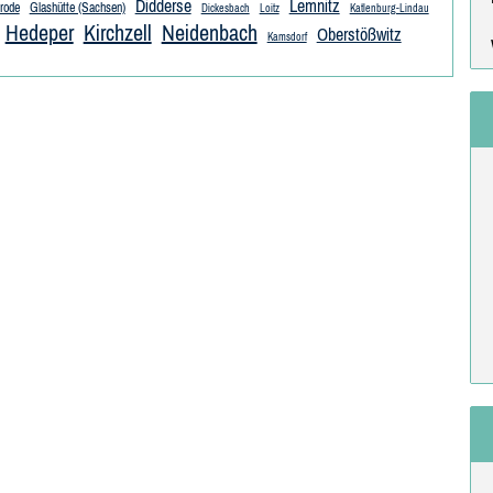
Didderse
Lemnitz
rode
Glashütte (Sachsen)
Dickesbach
Loitz
Katlenburg-Lindau
Hedeper
Kirchzell
Neidenbach
Oberstößwitz
Kamsdorf