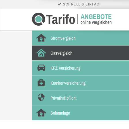
SCHNELL & EINFACH
Stromvergleich
Gasvergleich
KFZ Versicherung
Krankenversicherung
Privathaftpflicht
Solaranlage