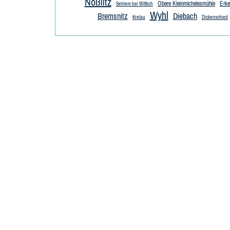
Noßlitz
Obere Kleinmichelesmühle
Erke
Sehlem bei Wittlich
Wyhl
Bremsnitz
Diebach
Krelau
Dickenschied