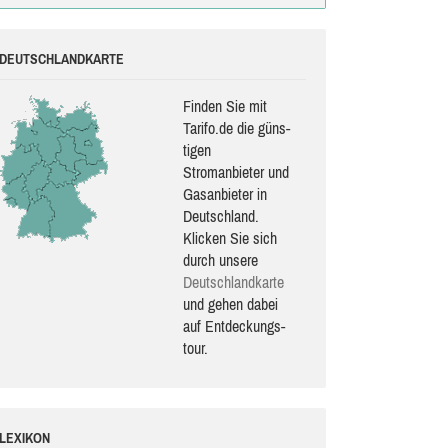
DEUTSCHLANDKARTE
Finden Sie mit
Tarifo.de die güns­
ti­gen
Stromanbieter und
Gasanbieter in
Deutschland.
Klicken Sie sich
durch unsere
Deutsch­land­karte
und gehen dabei
auf Ent­de­ckungs­
tour.
LEXIKON