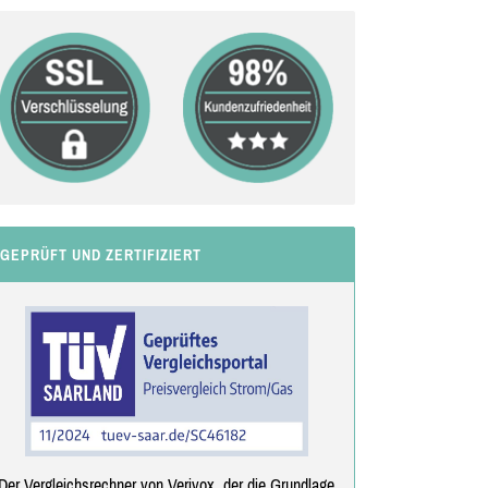
GEPRÜFT UND ZERTIFIZIERT
Der Vergleichsrechner von Verivox, der die Grundlage