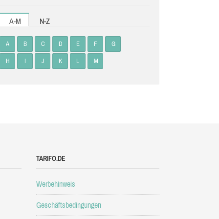
A-M
N-Z
A
B
C
D
E
F
G
H
I
J
K
L
M
TARIFO.DE
Werbehinweis
Geschäftsbedingungen