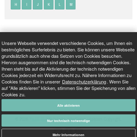
H
I
J
K
L
M
Unsere Webseite verwendet verschiedene Cookies, um Ihnen ein
bestmögliches Surferlebnis zu bieten. Sie können unsere Webseite
grundsätzlich auch ohne das Setzen von Cookies besuchen.
GEPRÜFT UND ZERTIFIZIERT
Hiervon ausgenommen sind die technisch notwendigen Cookies.
Ihnen steht bis auf die Aktivierung der technisch notwendigen
Cookies jederzeit ein Widerrufsrecht zu. Nähere Informationen zu
AKTUELLE NACHRICHTEN
Cookies finden Sie in unserer
Datenschutzerklärung
. Wenn Sie
auf "Alle aktivieren" klicken, stimmen Sie der Speicherung von allen
TARIFO.DE
Cookies zu.
Alle aktivieren
© 2026
Tarifo.de
Alle Inhalte unterliegen unserem Copyright.
Nur technisch notwendige
Mehr Informationen