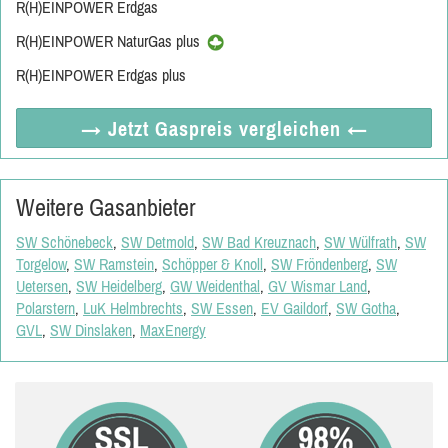
R(H)EINPOWER Erdgas
R(H)EINPOWER NaturGas plus
R(H)EINPOWER Erdgas plus
→ Jetzt
Gaspreis vergleichen
←
Weitere Gasanbieter
SW Schönebeck
,
SW Detmold
,
SW Bad Kreuznach
,
SW Wülfrath
,
SW
Torgelow
,
SW Ramstein
,
Schöpper & Knoll
,
SW Fröndenberg
,
SW
Uetersen
,
SW Heidelberg
,
GW Weidenthal
,
GV Wismar Land
,
Polarstern
,
LuK Helmbrechts
,
SW Essen
,
EV Gaildorf
,
SW Gotha
,
GVL
,
SW Dinslaken
,
MaxEnergy