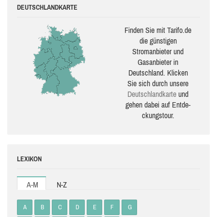
DEUTSCHLANDKARTE
Finden Sie mit Tarifo.de
die güns­ti­gen
Stromanbieter und
Gasanbieter in
Deutschland. Klicken
Sie sich durch unsere
Deutsch­land­karte
und
gehen dabei auf Ent­de­
ckungs­tour.
LEXIKON
A-M
N-Z
A
B
C
D
E
F
G