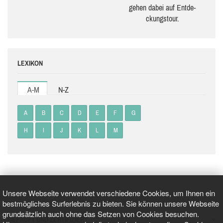
gehen dabei auf Ent­de­
ckungs­tour.
LEXIKON
A-M
N-Z
A
B
C
D
E
F
G
H
I
J
K
L
M
Unsere Webseite verwendet verschiedene Cookies, um Ihnen ein
bestmögliches Surferlebnis zu bieten. Sie können unsere Webseite
grundsätzlich auch ohne das Setzen von Cookies besuchen.
GEPRÜFT UND ZERTIFIZIERT