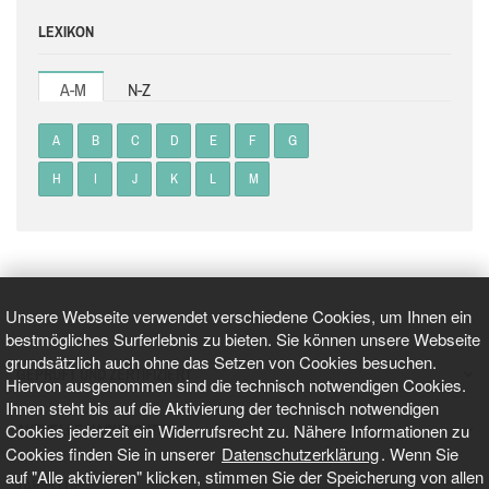
LEXIKON
A-M
N-Z
A
B
C
D
E
F
G
H
I
J
K
L
M
Unsere Webseite verwendet verschiedene Cookies, um Ihnen ein
bestmögliches Surferlebnis zu bieten. Sie können unsere Webseite
grundsätzlich auch ohne das Setzen von Cookies besuchen.
GEPRÜFT UND ZERTIFIZIERT
Hiervon ausgenommen sind die technisch notwendigen Cookies.
Ihnen steht bis auf die Aktivierung der technisch notwendigen
Cookies jederzeit ein Widerrufsrecht zu. Nähere Informationen zu
AKTUELLE NACHRICHTEN
Cookies finden Sie in unserer
Datenschutzerklärung
. Wenn Sie
auf "Alle aktivieren" klicken, stimmen Sie der Speicherung von allen
TARIFO.DE