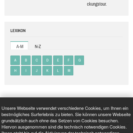
ckungs­tour.
LEXIKON
A-M
N-Z
A
B
C
D
E
F
G
H
I
J
K
L
M
Unsere Webseite verwendet verschiedene Cookies, um Ihnen ein
bestmögliches Surferlebnis zu bieten. Sie können unsere Webseite
grundsätzlich auch ohne das Setzen von Cookies besuchen.
GEPRÜFT UND ZERTIFIZIERT
Hiervon ausgenommen sind die technisch notwendigen Cookies.
Ihnen steht bis auf die Aktivierung der technisch notwendigen