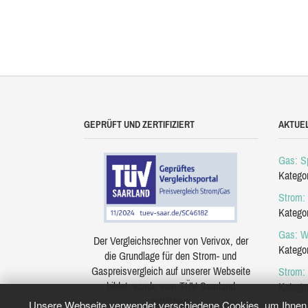
GEPRÜFT UND ZERTIFIZIERT
AKTUE
Gas: Sp
Katego
Strom: 
Katego
Gas: W
Der Vergleichsrechner von Verivox, der
Katego
die Grundlage für den Strom- und
Gaspreisvergleich auf unserer Webseite
Strom:
bildet, wurde vom TÜV Saarland
Katego
zertifiziert.
Unsere Webseite verwendet verschiedene Cookies, um Ihnen e