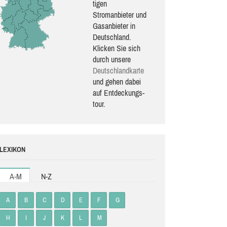
ti­gen
Stromanbieter und
Gasanbieter in
Deutschland.
Klicken Sie sich
durch unsere
Deutsch­land­karte
und gehen dabei
auf Ent­de­ckungs­
tour.
LEXIKON
A-M
N-Z
A
B
C
D
E
F
G
H
I
J
K
L
M