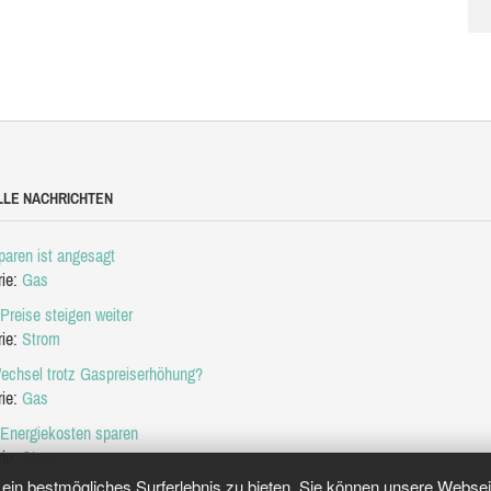
LLE NACHRICHTEN
aren ist angesagt
rie:
Gas
Preise steigen weiter
rie:
Strom
echsel trotz Gaspreiserhöhung?
rie:
Gas
 Energiekosten sparen
rie:
Strom
in bestmögliches Surferlebnis zu bieten. Sie können unsere Webseit