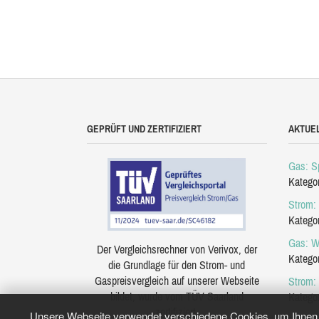
GEPRÜFT UND ZERTIFIZIERT
AKTUE
Gas: Sp
Katego
Strom: 
Katego
Gas: W
Der Vergleichsrechner von Verivox, der
Katego
die Grundlage für den Strom- und
Gaspreisvergleich auf unserer Webseite
Strom:
bildet, wurde vom TÜV Saarland
Katego
zertifiziert.
Unsere Webseite verwendet verschiedene Cookies, um Ihnen e