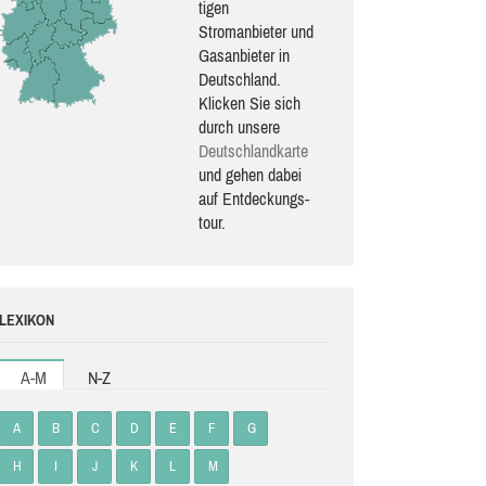
ti­gen
Stromanbieter und
Gasanbieter in
Deutschland.
Klicken Sie sich
durch unsere
Deutsch­land­karte
und gehen dabei
auf Ent­de­ckungs­
tour.
LEXIKON
A-M
N-Z
A
B
C
D
E
F
G
H
I
J
K
L
M