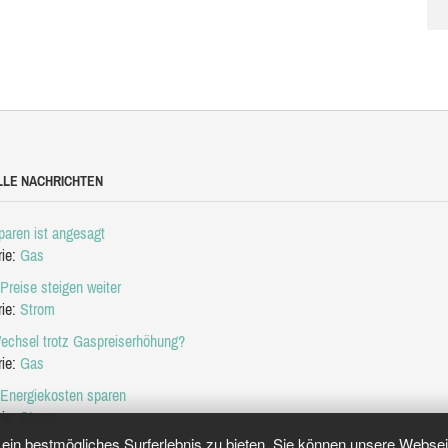
LLE NACHRICHTEN
aren ist angesagt
rie:
Gas
Preise steigen weiter
rie:
Strom
echsel trotz Gaspreiserhöhung?
rie:
Gas
 Energiekosten sparen
rie:
Strom
in bestmögliches Surferlebnis zu bieten. Sie können unsere Webseit