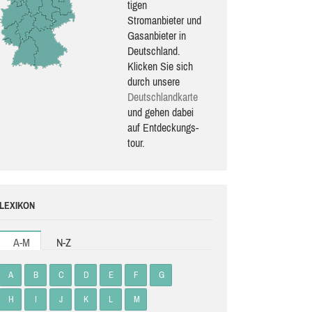
ti­gen
Stromanbieter und
Gasanbieter in
Deutschland.
Klicken Sie sich
durch unsere
Deutsch­land­karte
und gehen dabei
auf Ent­de­ckungs­
tour.
LEXIKON
A-M
N-Z
A
B
C
D
E
F
G
H
I
J
K
L
M