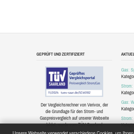
GEPRÜFT UND ZERTIFIZIERT
AKTUE
Gas: Sp
Katego
Strom: 
Katego
Gas: W
Der Vergleichsrechner von Verivox, der
Katego
die Grundlage für den Strom- und
Gaspreisvergleich auf unserer Webseite
Strom:
bildet, wurde vom TÜV Saarland
Katego
zertifiziert.
Unsere Webseite verwendet verschiedene Cookies, um Ihnen e