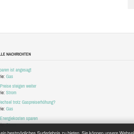
LLE NACHRICHTEN
aren ist angesagt
rie:
Gas
Preise steigen weiter
rie:
Strom
echsel trotz Gaspreiserhöhung?
rie:
Gas
 Energiekosten sparen
rie:
Strom
in bestmögliches Surferlebnis zu bieten. Sie können unsere Webseit