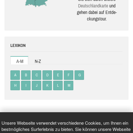
Deutsch­land­karte
und
gehen dabei auf Ent­de­
ckungs­tour.
LEXIKON
A-M
N-Z
A
B
C
D
E
F
G
H
I
J
K
L
M
Unsere Webseite verwendet verschiedene Cookies, um Ihnen ein
bestmögliches Surferlebnis zu bieten. Sie können unsere Webseite