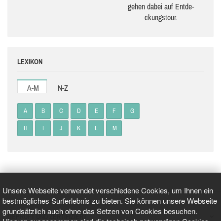
gehen dabei auf Ent­de­
ckungs­tour.
LEXIKON
A-M
N-Z
A
B
C
D
E
F
G
H
I
J
K
L
M
Unsere Webseite verwendet verschiedene Cookies, um Ihnen ein
bestmögliches Surferlebnis zu bieten. Sie können unsere Webseite
grundsätzlich auch ohne das Setzen von Cookies besuchen.
GEPRÜFT UND ZERTIFIZIERT