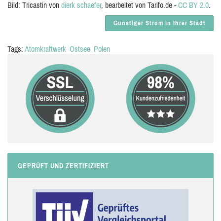
Bild: Tricastin von
dierk schaefer
, bearbeitet von Tarifo.de -
CC BY 2.0
.
Günstiger Strom in Ihrer Stadt
Tags:
Atomkraftwerk
Ostsee
Polen
GEPRÜFT UND ZERTIFIZIERT