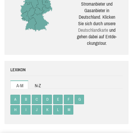
Stromanbieter und
Gasanbieter in
Deutschland. Klicken
Sie sich durch unsere
Deutsch­land­karte
und
gehen dabei auf Ent­de­
ckungs­tour.
LEXIKON
A-M
N-Z
A
B
C
D
E
F
G
H
I
J
K
L
M