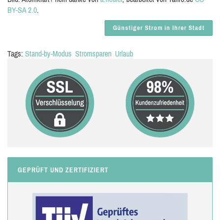
BY-SA 2.0
.
Günstiger Strom in Ihrer Stadt
Tags:
Stand-by-Modus
Stromsparen
Urlaub
GEPRÜFT UND ZERTIFIZIERT