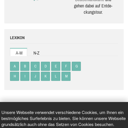
gehen dabei auf Ent­de­
ckungs­tour.
LEXIKON
A-M
N-Z
A
B
C
D
E
F
G
H
I
J
K
L
M
Unsere Webseite verwendet verschiedene Cookies, um Ihnen ein
bestmögliches Surferlebnis zu bieten. Sie können unsere Webseite
grundsätzlich auch ohne das Setzen von Cookies besuchen.
GEPRÜFT UND ZERTIFIZIERT