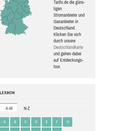
Tarifo.de die güns­
ti­gen
Stromanbieter und
Gasanbieter in
Deutschland.
Klicken Sie sich
durch unsere
Deutsch­land­karte
und gehen dabei
auf Ent­de­ckungs­
tour.
LEXIKON
A-M
N-Z
A
B
C
D
E
F
G