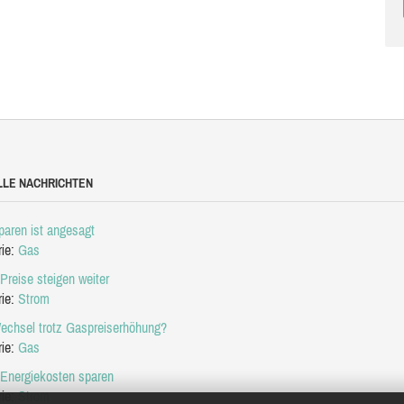
LLE NACHRICHTEN
aren ist angesagt
rie:
Gas
Preise steigen weiter
rie:
Strom
echsel trotz Gaspreiserhöhung?
rie:
Gas
 Energiekosten sparen
rie:
Strom