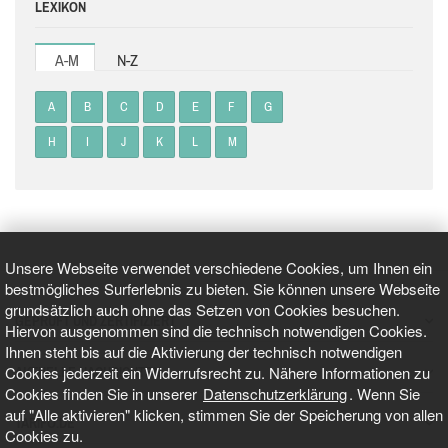
LEXIKON
A-M
N-Z
A
B
C
D
E
F
G
H
I
J
K
L
M
Unsere Webseite verwendet verschiedene Cookies, um Ihnen ein
bestmögliches Surferlebnis zu bieten. Sie können unsere Webseite
grundsätzlich auch ohne das Setzen von Cookies besuchen.
GEPRÜFT UND ZERTIFIZIERT
Hiervon ausgenommen sind die technisch notwendigen Cookies.
Ihnen steht bis auf die Aktivierung der technisch notwendigen
Cookies jederzeit ein Widerrufsrecht zu. Nähere Informationen zu
AKTUELLE NACHRICHTEN
Cookies finden Sie in unserer
Datenschutzerklärung
. Wenn Sie
auf "Alle aktivieren" klicken, stimmen Sie der Speicherung von allen
TARIFO.DE
Cookies zu.