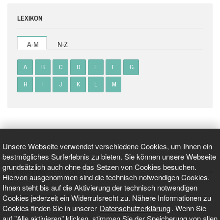
LEXIKON
A-M
N-Z
A
B
C
D
E
F
G
H
I
J
K
L
M
Unsere Webseite verwendet verschiedene Cookies, um Ihnen ein
bestmögliches Surferlebnis zu bieten. Sie können unsere Webseite
grundsätzlich auch ohne das Setzen von Cookies besuchen.
GEPRÜFT UND ZERTIFIZIERT
Hiervon ausgenommen sind die technisch notwendigen Cookies.
Ihnen steht bis auf die Aktivierung der technisch notwendigen
Cookies jederzeit ein Widerrufsrecht zu. Nähere Informationen zu
AKTUELLE NACHRICHTEN
Cookies finden Sie in unserer
Datenschutzerklärung
. Wenn Sie
auf "Alle aktivieren" klicken, stimmen Sie der Speicherung von allen