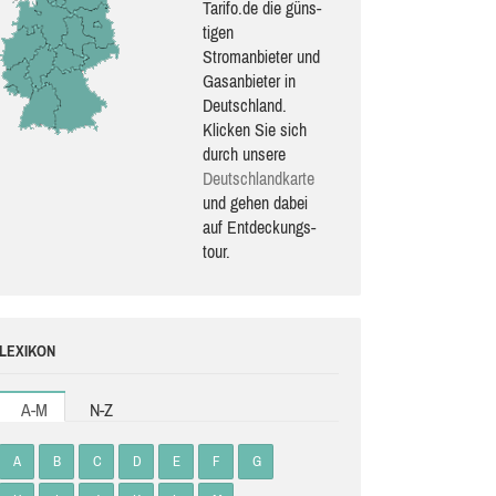
Tarifo.de die güns­
ti­gen
Stromanbieter und
Gasanbieter in
Deutschland.
Klicken Sie sich
durch unsere
Deutsch­land­karte
und gehen dabei
auf Ent­de­ckungs­
tour.
LEXIKON
A-M
N-Z
A
B
C
D
E
F
G