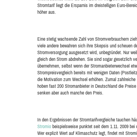
Stromtarif liegt die Ersparnis im dreistelligen Euro-Bere
höher aus.
Eine stetig wachsende Zahl von Stromverbrauchern zie
viele andere bewahren sich ihre Skepsis und scheuen d
Stromversorgung ausgesetzt wird, unbegründet. Nur wei
gleich den Strom abdrehen. Sie sind sogar gesetzlich ve
übernehmen, selbst wenn der Stromanbieterwechsel etwas
Strompreisvergleich bereits mit wenigen Daten (Postleit
die Motivation zum Wechsel erhöhen. Zumal zahlreiche S
hoben fast 200 Stromanbieter in Deutschland die Preise
senken aber auch manche den Preis.
In den Ergebnissen der Stromtarifvergleiche tauchen h
Stromio
beispielsweise punktet seit dem 1.11. 2009 bei 
Wer explizit Wert auf Klimaschutz legt, findet mit Strom