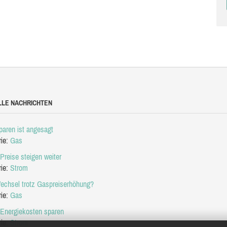
LLE NACHRICHTEN
aren ist angesagt
rie:
Gas
Preise steigen weiter
rie:
Strom
echsel trotz Gaspreiserhöhung?
rie:
Gas
 Energiekosten sparen
rie:
Strom