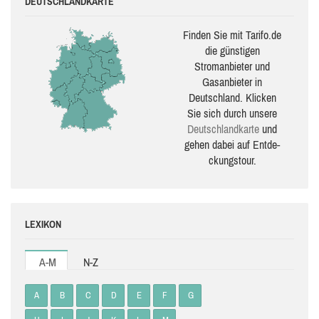
DEUTSCHLANDKARTE
Finden Sie mit Tarifo.de
die güns­ti­gen
Stromanbieter und
Gasanbieter in
Deutschland. Klicken
Sie sich durch unsere
Deutsch­land­karte
und
gehen dabei auf Ent­de­
ckungs­tour.
LEXIKON
A-M
N-Z
A
B
C
D
E
F
G