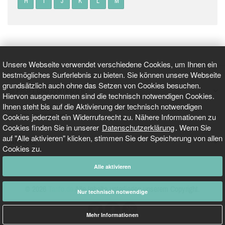
H
I
J
K
L
M
Unsere Webseite verwendet verschiedene Cookies, um Ihnen ein
bestmögliches Surferlebnis zu bieten. Sie können unsere Webseite
grundsätzlich auch ohne das Setzen von Cookies besuchen.
GEPRÜFT UND ZERTIFIZIERT
Hiervon ausgenommen sind die technisch notwendigen Cookies.
Ihnen steht bis auf die Aktivierung der technisch notwendigen
Cookies jederzeit ein Widerrufsrecht zu. Nähere Informationen zu
AKTUELLE NACHRICHTEN
Cookies finden Sie in unserer
Datenschutzerklärung
. Wenn Sie
auf "Alle aktivieren" klicken, stimmen Sie der Speicherung von allen
TARIFO.DE
Cookies zu.
Alle aktivieren
© 2026
Tarifo.de
Alle Inhalte unterliegen unserem Copyright.
Nur technisch notwendige
Mehr Informationen