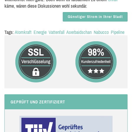
käme, wären diese Diskussionen wohl sekundär.
Günstiger Strom in Ihrer Stadt
Tags:
Atomkraft
Energie
Vattenfall
Aserbaidschan
Nabucco
Pipeline
GEPRÜFT UND ZERTIFIZIERT