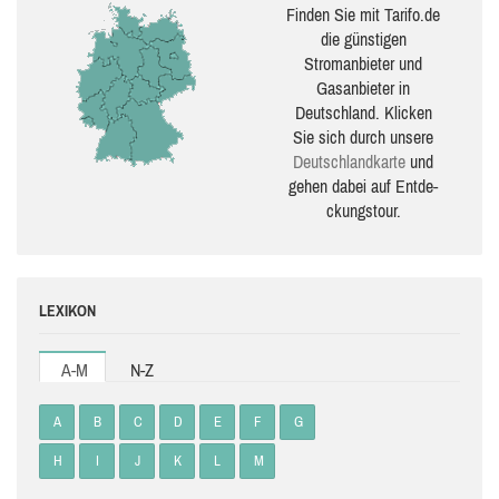
Finden Sie mit Tarifo.de
die güns­ti­gen
Stromanbieter und
Gasanbieter in
Deutschland. Klicken
Sie sich durch unsere
Deutsch­land­karte
und
gehen dabei auf Ent­de­
ckungs­tour.
LEXIKON
A-M
N-Z
A
B
C
D
E
F
G
H
I
J
K
L
M