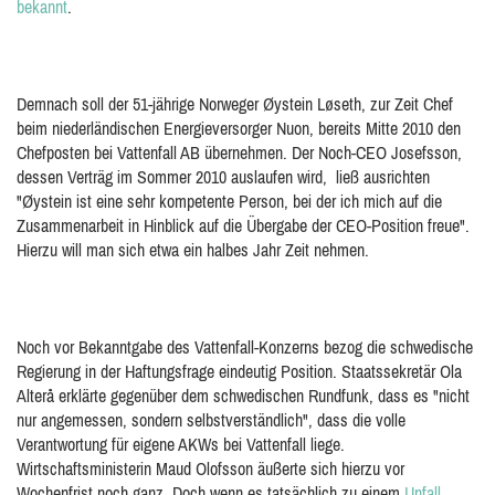
bekannt
.
Demnach soll der 51-jährige Norweger Øystein Løseth, zur Zeit Chef
beim niederländischen Energieversorger Nuon, bereits Mitte 2010 den
Chefposten bei Vattenfall AB übernehmen. Der Noch-CEO Josefsson,
dessen Verträg im Sommer 2010 auslaufen wird, ließ ausrichten
"Øystein ist eine sehr kompetente Person, bei der ich mich auf die
Zusammenarbeit in Hinblick auf die Übergabe der CEO-Position freue".
Hierzu will man sich etwa ein halbes Jahr Zeit nehmen.
Noch vor Bekanntgabe des Vattenfall-Konzerns bezog die schwedische
Regierung in der Haftungsfrage eindeutig Position. Staatssekretär Ola
Alterå erklärte gegenüber dem schwedischen Rundfunk, dass es "nicht
nur angemessen, sondern selbstverständlich", dass die volle
Verantwortung für eigene AKWs bei Vattenfall liege.
Wirtschaftsministerin Maud Olofsson äußerte sich hierzu vor
Wochenfrist noch ganz. Doch wenn es tatsächlich zu einem
Unfall