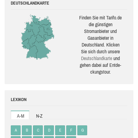
DEUTSCHLANDKARTE
Finden Sie mit Tarifo.de
die güns­ti­gen
Stromanbieter und
Gasanbieter in
Deutschland. Klicken
Sie sich durch unsere
Deutsch­land­karte
und
gehen dabei auf Ent­de­
ckungs­tour.
LEXIKON
A-M
N-Z
A
B
C
D
E
F
G