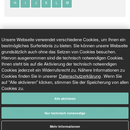
H
I
J
K
L
M
Unsere Webseite verwendet verschiedene Cookies, um Ihnen ein
bestmögliches Surferlebnis zu bieten. Sie können unsere Webseite
grundsätzlich auch ohne das Setzen von Cookies besuchen.
GEPRÜFT UND ZERTIFIZIERT
Hiervon ausgenommen sind die technisch notwendigen Cookies.
Ihnen steht bis auf die Aktivierung der technisch notwendigen
Cookies jederzeit ein Widerrufsrecht zu. Nähere Informationen zu
AKTUELLE NACHRICHTEN
Cookies finden Sie in unserer
Datenschutzerklärung
. Wenn Sie
auf "Alle aktivieren" klicken, stimmen Sie der Speicherung von allen
TARIFO.DE
Cookies zu.
Alle aktivieren
© 2026
Tarifo.de
Alle Inhalte unterliegen unserem Copyright.
Nur technisch notwendige
Mehr Informationen