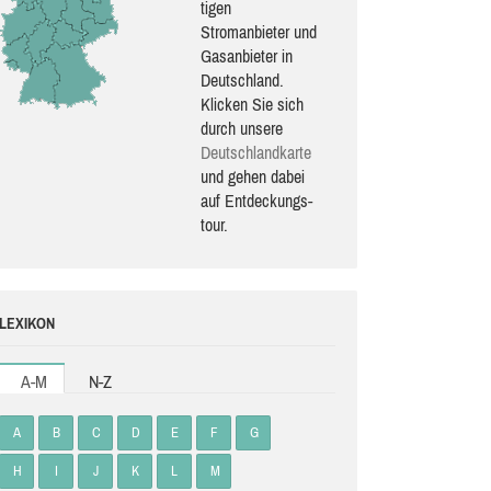
ti­gen
Stromanbieter und
Gasanbieter in
Deutschland.
Klicken Sie sich
durch unsere
Deutsch­land­karte
und gehen dabei
auf Ent­de­ckungs­
tour.
LEXIKON
A-M
N-Z
A
B
C
D
E
F
G
H
I
J
K
L
M