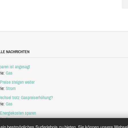
LLE NACHRICHTEN
aren ist angesagt
rie:
Gas
Preise steigen weiter
rie:
Strom
echsel trotz Gaspreiserhöhung?
rie:
Gas
 Energiekosten sparen
rie:
Strom
in bestmögliches Surferlebnis zu bieten. Sie können unsere Webseit