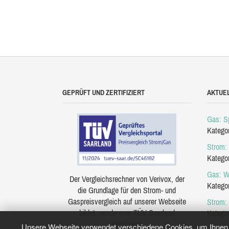
GEPRÜFT UND ZERTIFIZIERT
AKTUE
Gas: Sp
Katego
Strom: 
Katego
Gas: W
Der Vergleichsrechner von Verivox, der
Katego
die Grundlage für den Strom- und
Gaspreisvergleich auf unserer Webseite
Strom:
bildet, wurde vom TÜV Saarland
Katego
zertifiziert.
Unsere Webseite verwendet verschiedene Cookies, um Ihnen e