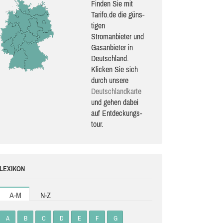
Finden Sie mit
Tarifo.de die güns­
ti­gen
Stromanbieter und
Gasanbieter in
Deutschland.
Klicken Sie sich
durch unsere
Deutsch­land­karte
und gehen dabei
auf Ent­de­ckungs­
tour.
LEXIKON
A-M
N-Z
A
B
C
D
E
F
G