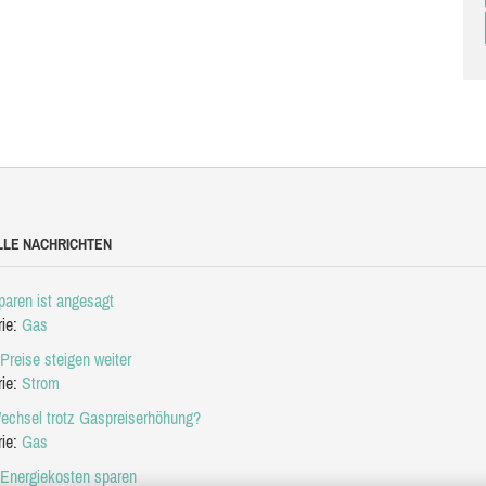
LLE NACHRICHTEN
aren ist angesagt
rie:
Gas
Preise steigen weiter
rie:
Strom
echsel trotz Gaspreiserhöhung?
rie:
Gas
 Energiekosten sparen