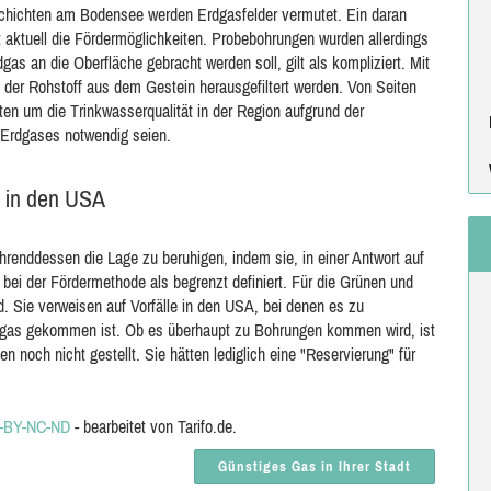
schichten am Bodensee werden Erdgasfelder vermutet. Ein daran
 aktuell die Fördermöglichkeiten. Probebohrungen wurden allerdings
as an die Oberfläche gebracht werden soll, gilt als kompliziert. Mit
er Rohstoff aus dem Gestein herausgefiltert werden. Von Seiten
ten um die Trinkwasserqualität in der Region aufgrund der
 Erdgases notwendig seien.
s in den USA
renddessen die Lage zu beruhigen, indem sie, in einer Antwort auf
 bei der Fördermethode als begrenzt definiert. Für die Grünen und
d. Sie verweisen auf Vorfälle in den USA, bei denen es zu
dgas gekommen ist. Ob es überhaupt zu Bohrungen kommen wird, ist
n noch nicht gestellt. Sie hätten lediglich eine "Reservierung" für
-BY-NC-ND
- bearbeitet von Tarifo.de.
Günstiges Gas in Ihrer Stadt