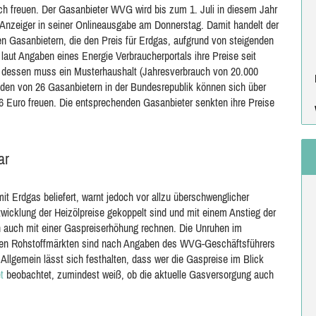
 freuen. Der Gasanbieter WVG wird bis zum 1. Juli in diesem Jahr
 Anzeiger in seiner Onlineausgabe am Donnerstag. Damit handelt der
n Gasanbietern, die den Preis für Erdgas, aufgrund von steigenden
laut Angaben eines Energie Verbraucherportals ihre Preise seit
e dessen muss ein Musterhaushalt (Jahresverbrauch von 20.000
den von 26 Gasanbietern in der Bundesrepublik können sich über
76 Euro freuen. Die entsprechenden Gasanbieter senkten ihre Preise
ar
t Erdgas beliefert, warnt jedoch vor allzu überschwenglicher
icklung der Heizölpreise gekoppelt sind und mit einem Anstieg der
auch mit einer Gaspreiserhöhung rechnen. Die Unruhen im
den Rohstoffmärkten sind nach Angaben des WVG-Geschäftsführers
 Allgemein lässt sich festhalten, dass wer die Gaspreise im Blick
t
beobachtet, zumindest weiß, ob die aktuelle Gasversorgung auch