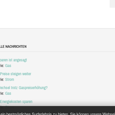
LLE NACHRICHTEN
aren ist angesagt
rie:
Gas
Preise steigen weiter
rie:
Strom
echsel trotz Gaspreiserhöhung?
rie:
Gas
 Energiekosten sparen
rie:
Strom
in bestmögliches Surferlebnis zu bieten. Sie können unsere Webseit