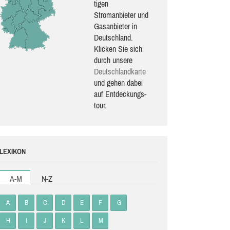
ti­gen
Stromanbieter und
Gasanbieter in
Deutschland.
Klicken Sie sich
durch unsere
Deutsch­land­karte
und gehen dabei
auf Ent­de­ckungs­
tour.
LEXIKON
A-M
N-Z
A
B
C
D
E
F
G
H
I
J
K
L
M