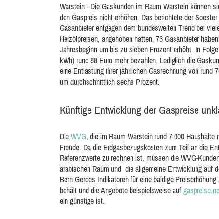
Warstein - Die Gaskunden im Raum Warstein können sich
den Gaspreis nicht erhöhen. Das berichtete der Soester
Gasanbieter entgegen dem bundesweiten Trend bei viele
Heizölpreisen, angehoben hatten. 73 Gasanbieter haben 
Jahresbeginn um bis zu sieben Prozent erhöht. In Folg
kWh) rund 88 Euro mehr bezahlen. Lediglich die Gaskun
eine Entlastung ihrer jährlichen Gasrechnung von rund 
um durchschnittlich sechs Prozent.
Künftige Entwicklung der Gaspreise unkl
Die
WVG
, die im Raum Warstein rund 7.000 Haushalte mi
Freude. Da die Erdgasbezugskosten zum Teil an die Entw
Referenzwerte zu rechnen ist, müssen die WVG-Kunden 
arabischen Raum und die allgemeine Entwicklung auf 
Bern Gerdes Indikatoren für eine baldige Preiserhöhung.
behält und die Angebote beispielsweise auf
gaspreise.ne
ein günstige ist.