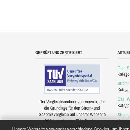
GEPRÜFT UND ZERTIFIZIERT
AKTUE
Gas: Sp
Katego
Strom: 
Katego
Gas: W
Der Vergleichsrechner von Verivox, der
Katego
die Grundlage für den Strom- und
Gaspreisvergleich auf unserer Webseite
Strom:
bildet, wurde vom TÜV Saarland
Katego
zertifiziert.
Unsere Webseite verwendet verschiedene Cookies, um Ihnen e