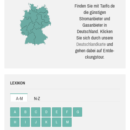
Finden Sie mit Tarifo.de
die güns­ti­gen
Stromanbieter und
Gasanbieter in
Deutschland. Klicken
Sie sich durch unsere
Deutsch­land­karte
und
gehen dabei auf Ent­de­
ckungs­tour.
LEXIKON
A-M
N-Z
A
B
C
D
E
F
G
H
I
J
K
L
M