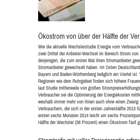
Ökostrom von über der Hälfte der Ve
Wie die aktuelle Wechslerstudie Energie vom Verbrauche
zwei Drittel der Anbieter-Wechsel im Bereich Strom von 
denjenigen, die zum ersten Mal ihren Stromanbieter gewec
Stromanbieter gewechselt haben. Im Osten Deutschlands 
Bayern und Baden-Württemberg lediglich ein Viertel ist. 
Regionen wie dem Ruhrgebiet finden sich höhere Frau
laut Studie mittlerweile von großen Strompreiserhöhungs-
Verbraucher sei die Optimierung der Energiekosten mittle
weshalb immer mehr von ihnen auch ohne einen Zwang d
Verbrauchern, die sich in der ersten Jahreshälfte 2015 f
ersten sechs Monaten 2014 leicht um sechs Prozentpun
Hälfte der Wechsler (56 Prozent) einen Ökostrom-Tarif g