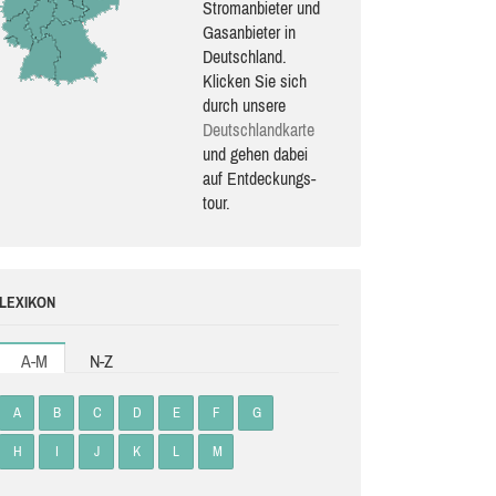
Stromanbieter und
Gasanbieter in
Deutschland.
Klicken Sie sich
durch unsere
Deutsch­land­karte
und gehen dabei
auf Ent­de­ckungs­
tour.
LEXIKON
A-M
N-Z
A
B
C
D
E
F
G
H
I
J
K
L
M