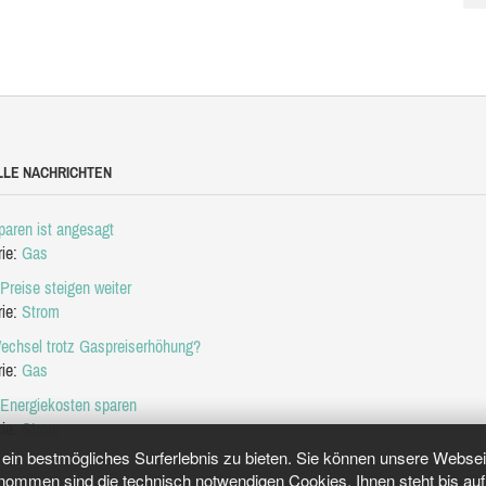
LLE NACHRICHTEN
aren ist angesagt
rie:
Gas
Preise steigen weiter
rie:
Strom
echsel trotz Gaspreiserhöhung?
rie:
Gas
 Energiekosten sparen
rie:
Strom
in bestmögliches Surferlebnis zu bieten. Sie können unsere Webseit
mmen sind die technisch notwendigen Cookies. Ihnen steht bis auf 