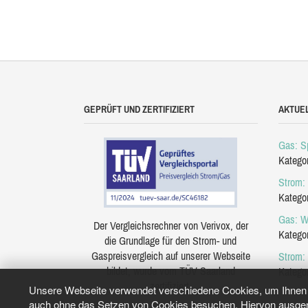
GEPRÜFT UND ZERTIFIZIERT
AKTUE
Gas: Sp
Katego
Strom: 
Katego
Gas: W
Der Vergleichsrechner von Verivox, der
Katego
die Grundlage für den Strom- und
Gaspreisvergleich auf unserer Webseite
Strom:
bildet, wurde vom TÜV Saarland
Katego
zertifiziert.
Unsere Webseite verwendet verschiedene Cookies, um Ihnen e
auch ohne das Setzen von Cookies besuchen. Hiervon ausgeno