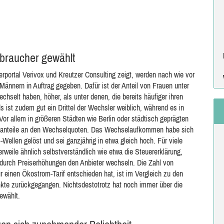
rbraucher gewählt
rportal Verivox und Kreutzer Consulting zeigt, werden nach wie vor
Männern in Auftrag gegeben. Dafür ist der Anteil von Frauen unter
hselt haben, höher, als unter denen, die bereits häufiger ihren
ist zudem gut ein Drittel der Wechsler weiblich, während es in
Vor allem in größeren Städten wie Berlin oder städtisch geprägten
enanteile an den Wechselquoten. Das Wechselaufkommen habe sich
Wellen gelöst und sei ganzjährig in etwa gleich hoch. Für viele
rweile ähnlich selbstverständlich wie etwa die Steuererklärung,
urch Preiserhöhungen den Anbieter wechseln. Die Zahl von
ür einen Ökostrom-Tarif entschieden hat, ist im Vergleich zu den
kte zurückgegangen. Nichtsdestotrotz hat noch immer über die
ewählt.