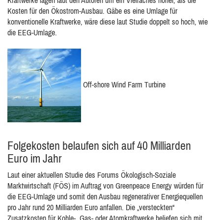
Kraftwerke lägen laut den Autoren um ein Vielfaches höher, als die
Kosten für den Ökostrom-Ausbau. Gäbe es eine Umlage für
konventionelle Kraftwerke, wäre diese laut Studie doppelt so hoch, wie
die EEG-Umlage.
Off-shore Wind Farm Turbine
Folgekosten belaufen sich auf 40 Milliarden
Euro im Jahr
Laut einer aktuellen Studie des Forums Ökologisch-Soziale
Marktwirtschaft (FÖS) im Auftrag von Greenpeace Energy würden für
die EEG-Umlage und somit den Ausbau regenerativer Energiequellen
pro Jahr rund 20 Milliarden Euro anfallen. Die „versteckten“
Zusatzkosten für Kohle-, Gas- oder Atomkraftwerke beliefen sich mit