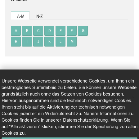
A-M
N-Z
A
B
C
D
E
F
G
H
I
J
K
L
M
Unsere Webseite verwendet verschiedene Cookies, um Ihnen ein
bestmögliches Surferlebnis zu bieten. Sie können unsere Webseite
grundsätzlich auch ohne das Setzen von Cookies besuchen.
GEPRÜFT UND ZERTIFIZIERT
Hiervon ausgenommen sind die technisch notwendigen Cookies.
Ihnen steht bis auf die Aktivierung der technisch notwendigen
Cookies jederzeit ein Widerrufsrecht zu. Nähere Informationen zu
AKTUELLE NACHRICHTEN
Cookies finden Sie in unserer
Datenschutzerklärung
. Wenn Sie
auf "Alle aktivieren" klicken, stimmen Sie der Speicherung von allen
TARIFO.DE
Cookies zu.