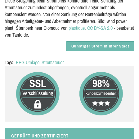
Diese Steigerung beim Strompreis könnte durch eine Senkung der
Stromsteuer zumindest abgefangen, eventuell sogar mehr als
kompensiert werden. Von einer Senkung der Rentenbeiträge würden
hingegen Arbeitgeber- und Arbeitnehmer profitieren. Bild: wind power
plant, Šternberk near Olomouc von
plastique
,
CC BY-SA 2.0
- bearbeitet
von Tarifo.de.
Günstiger Strom in Ihrer Stadt
Tags:
EEG-Umlage
Stromsteuer
GEPRÜFT UND ZERTIFIZIERT