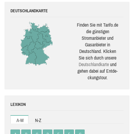
DEUTSCHLANDKARTE
Finden Sie mit Tarifo.de
die güns­ti­gen
Stromanbieter und
Gasanbieter in
Deutschland. Klicken
Sie sich durch unsere
Deutsch­land­karte
und
gehen dabei auf Ent­de­
ckungs­tour.
LEXIKON
A-M
N-Z