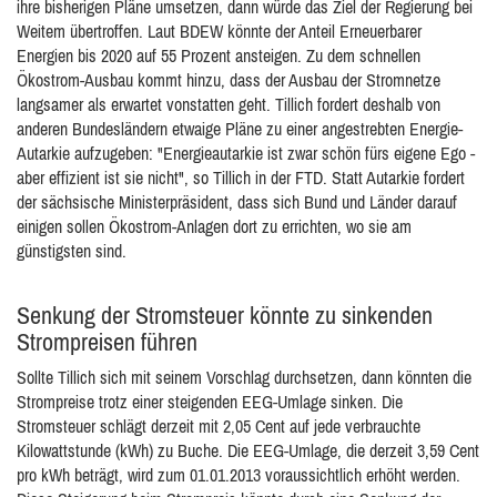
ihre bisherigen Pläne umsetzen, dann würde das Ziel der Regierung bei
Weitem übertroffen. Laut BDEW könnte der Anteil Erneuerbarer
Energien bis 2020 auf 55 Prozent ansteigen. Zu dem schnellen
Ökostrom-Ausbau kommt hinzu, dass der Ausbau der Stromnetze
langsamer als erwartet vonstatten geht. Tillich fordert deshalb von
anderen Bundesländern etwaige Pläne zu einer angestrebten Energie-
Autarkie aufzugeben: "Energieautarkie ist zwar schön fürs eigene Ego -
aber effizient ist sie nicht", so Tillich in der FTD. Statt Autarkie fordert
der sächsische Ministerpräsident, dass sich Bund und Länder darauf
einigen sollen Ökostrom-Anlagen dort zu errichten, wo sie am
günstigsten sind.
Senkung der Stromsteuer könnte zu sinkenden
Strompreisen führen
Sollte Tillich sich mit seinem Vorschlag durchsetzen, dann könnten die
Strompreise trotz einer steigenden EEG-Umlage sinken. Die
Stromsteuer schlägt derzeit mit 2,05 Cent auf jede verbrauchte
Kilowattstunde (kWh) zu Buche. Die EEG-Umlage, die derzeit 3,59 Cent
pro kWh beträgt, wird zum 01.01.2013 voraussichtlich erhöht werden.