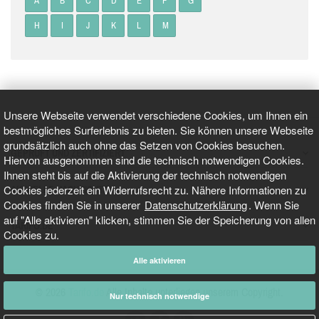
A
B
C
D
E
F
G
H
I
J
K
L
M
Unsere Webseite verwendet verschiedene Cookies, um Ihnen ein
bestmögliches Surferlebnis zu bieten. Sie können unsere Webseite
grundsätzlich auch ohne das Setzen von Cookies besuchen.
GEPRÜFT UND ZERTIFIZIERT
Hiervon ausgenommen sind die technisch notwendigen Cookies.
Ihnen steht bis auf die Aktivierung der technisch notwendigen
Cookies jederzeit ein Widerrufsrecht zu. Nähere Informationen zu
AKTUELLE NACHRICHTEN
Cookies finden Sie in unserer
Datenschutzerklärung
. Wenn Sie
auf "Alle aktivieren" klicken, stimmen Sie der Speicherung von allen
TARIFO.DE
Cookies zu.
Alle aktivieren
© 2026
Tarifo.de
Alle Inhalte unterliegen unserem Copyright.
Nur technisch notwendige