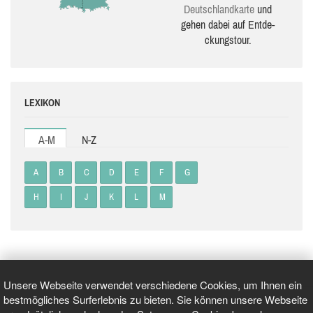
Deutsch­land­karte
und
gehen dabei auf Ent­de­
ckungs­tour.
LEXIKON
A-M
N-Z
A
B
C
D
E
F
G
H
I
J
K
L
M
Unsere Webseite verwendet verschiedene Cookies, um Ihnen ein
bestmögliches Surferlebnis zu bieten. Sie können unsere Webseite