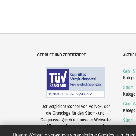
GEPRÜFT UND ZERTIFIZIERT
AKTUE
Gas: Sp
Katego
Strom: 
Katego
Gas: W
Der Vergleichsrechner von Verivox, der
Katego
die Grundlage für den Strom- und
Gaspreisvergleich auf unserer Webseite
Strom:
bildet, wurde vom TÜV Saarland
Katego
zertifiziert.
Unsere Webseite verwendet verschiedene Cookies, um Ihnen e