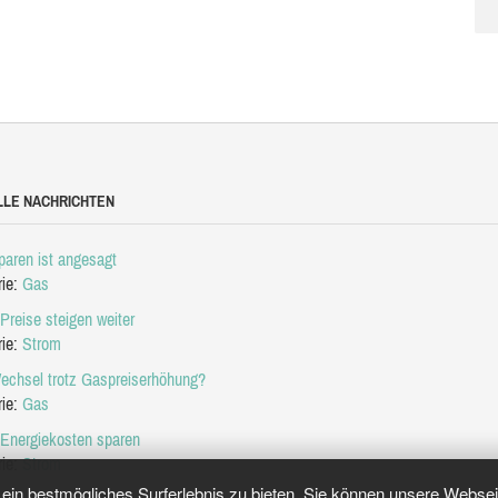
LLE NACHRICHTEN
aren ist angesagt
rie:
Gas
Preise steigen weiter
rie:
Strom
echsel trotz Gaspreiserhöhung?
rie:
Gas
 Energiekosten sparen
rie:
Strom
in bestmögliches Surferlebnis zu bieten. Sie können unsere Webseit