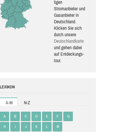
ti­gen
Stromanbieter und
Gasanbieter in
Deutschland.
Klicken Sie sich
durch unsere
Deutsch­land­karte
und gehen dabei
auf Ent­de­ckungs­
tour.
LEXIKON
A-M
N-Z
A
B
C
D
E
F
G
H
I
J
K
L
M