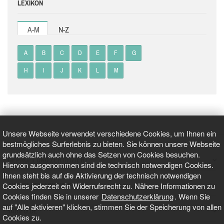
LEXIKON
A-M
N-Z
A
B
C
D
E
F
G
H
I
J
K
L
M
Unsere Webseite verwendet verschiedene Cookies, um Ihnen ein
bestmögliches Surferlebnis zu bieten. Sie können unsere Webseite
grundsätzlich auch ohne das Setzen von Cookies besuchen.
GEPRÜFT UND ZERTIFIZIERT
Hiervon ausgenommen sind die technisch notwendigen Cookies.
Ihnen steht bis auf die Aktivierung der technisch notwendigen
Cookies jederzeit ein Widerrufsrecht zu. Nähere Informationen zu
AKTUELLE NACHRICHTEN
Cookies finden Sie in unserer
Datenschutzerklärung
. Wenn Sie
auf "Alle aktivieren" klicken, stimmen Sie der Speicherung von allen
TARIFO.DE
Cookies zu.