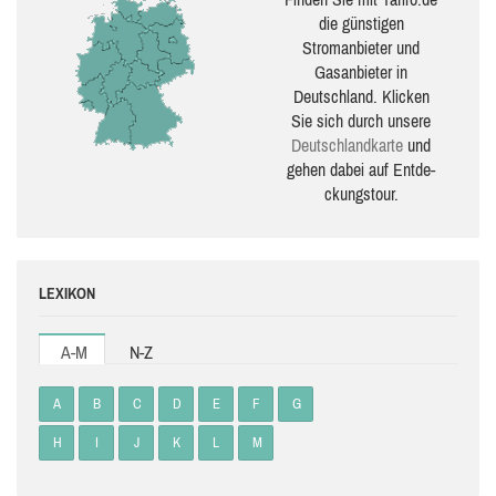
die güns­ti­gen
Stromanbieter und
Gasanbieter in
Deutschland. Klicken
Sie sich durch unsere
Deutsch­land­karte
und
gehen dabei auf Ent­de­
ckungs­tour.
LEXIKON
A-M
N-Z
A
B
C
D
E
F
G
H
I
J
K
L
M