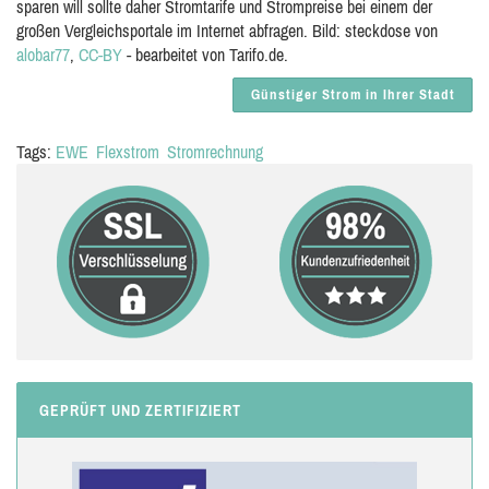
sparen will sollte daher Stromtarife und Strompreise bei einem der
großen Vergleichsportale im Internet abfragen. Bild: steckdose von
alobar77
,
CC-BY
- bearbeitet von Tarifo.de.
Günstiger Strom in Ihrer Stadt
Tags:
EWE
Flexstrom
Stromrechnung
GEPRÜFT UND ZERTIFIZIERT